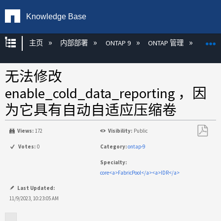
Knowledge Base
扩展/隐缩全局层次
主页
内部部署
ONTAP 9
ONTAP 管理
效率
无法修改
enable_cold_data_reporting ，因
为它具有自动自适应压缩卷
Views:
172
Visibility:
Public
另
Votes:
0
Category:
ontap-9
存
Specialty:
为
core<a>FabricPool</a><a>IDR</a>
PDF
Last Updated:
11/9/2023, 10:23:05 AM