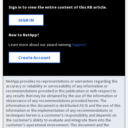
Sign in to view the entire content of this KB article.
SIGN IN
New to NetApp?
Learn more about our award-winning
Support
Create Account
NetApp provides no representations or warranties regarding the
accuracy or reliability or serviceability of any information or
recommendations provided in this publication or with respect to
any results that may be obtained by the use of the information or
observance of any recommendations provided herein. The
information in this document is distributed AS IS and the use of this
information or the implementation of any recommendations or
techniques herein is a customer's responsibility and depends on
the customer's ability to evaluate and integrate them into the
customer's operational environment. This document and the