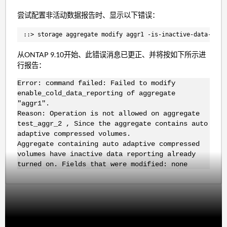
尝试配置非活动数据报告时、显示以下错误：
::> storage aggregate modify aggr1 -is-inactive-data-repo
从ONTAP 9.10开始、此错误消息已更正、并将按如下所示进
行报告：
Error: command failed: Failed to modify
enable_cold_data_reporting of aggregate
"aggr1".
Reason: Operation is not allowed on aggregate
test_aggr_2 , Since the aggregate contains auto
adaptive compressed volumes.
Aggregate containing auto adaptive compressed
volumes have inactive data reporting already
turned on. Fields that were modified: none