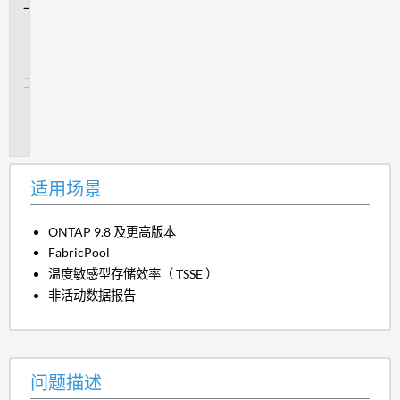
适
用
场
景
问
题
描
述
适用场景
ONTAP 9.8 及更高版本
FabricPool
温度敏感型存储效率（ TSSE ）
非活动数据报告
问题描述