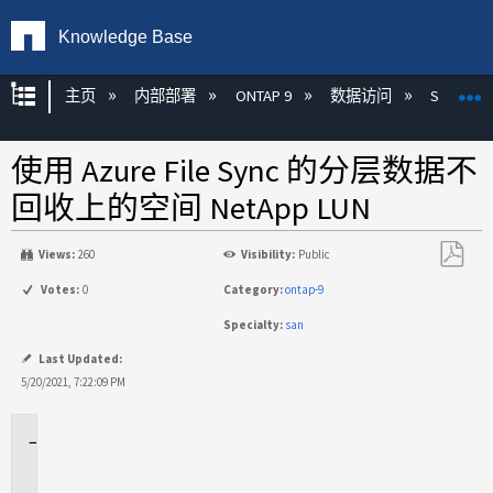
Knowledge Base
扩展/隐缩全局层次
主页
内部部署
ONTAP 9
数据访问
SAN
使用 Azure File Sync 的分层数据不
回收上的空间 NetApp LUN
Views:
260
Visibility:
Public
另
Votes:
0
Category:
ontap-9
存
Specialty:
san
为
PDF
Last Updated:
5/20/2021, 7:22:09 PM
适
用
场