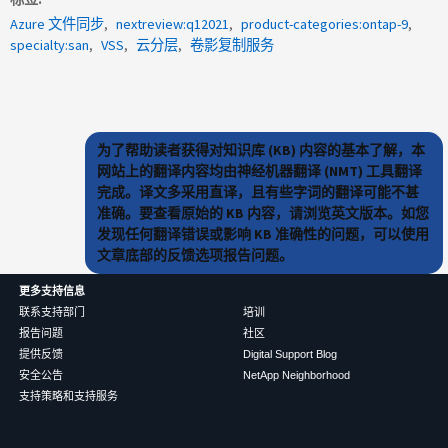
Azure 文件同步
nextreview:q12021
product-categories:ontap-9
specialty:san
VSS
云分层
卷影复制服务
为了帮助读者获得对知识库 (KB) 内容的基本了解，本
网站上的翻译内容均由神经机器翻译 (NMT) 工具翻译
完成。译文多采用直译，且有些字词的翻译可能不甚
准确。要查看原始的 KB 内容，请浏览英文版本。如您
发现任何翻译错误或影响 KB 准确性的问题，可以使用
文章底部的反馈选项报告问题。
更多支持信息
联系支持部门
培训
报告问题
社区
提供反馈
Digital Support Blog
安全公告
NetApp Neighborhood
支持策略和支持服务