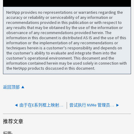
NetApp provides no representations or warranties regarding the
accuracy or reliability or serviceability of any information or
recommendations provided in this publication or with respect to
any results that may be obtained by the use of the information or
observance of any recommendations provided herein. The
information in this document is distributed AS IS and the use of this
information or the implementation of any recommendations or
techniques herein is a customer's responsibility and depends on
the customer's ability to evaluate and integrate them into the
customer's operational environment. This document and the
information contained herein may be used solely in connection with
the NetApp products discussed in this document.
返回顶部
由于在E系列框上映射问题描述、FlexArray上出现"此阵列LUN仅在一个路径上可用"错误
尝试执行 NVMe 管理员操作时超时
推荐文章
标签