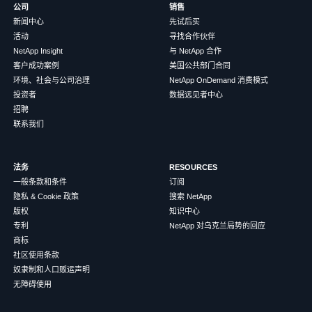
公司
销售
新闻中心
先试后买
活动
寻找合作伙伴
NetApp Insight
与 NetApp 合作
客户成功案例
美国公共部门合同
环境、社会与公司治理
NetApp OnDemand 消费模式
投资者
数据远见者中心
招聘
联系我们
法务
RESOURCES
一般条款和条件
订阅
隐私 & Cookie 政策
搜索 NetApp
版权
知识中心
专利
NetApp 对乌克兰局势的回应
商标
社区使用条款
奴隶制和人口贩运声明
无障碍使用