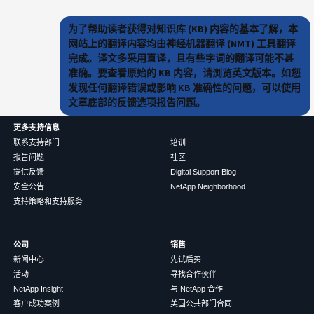
为了帮助读者获得对知识库 (KB) 内容的基本了解，本
网站上的翻译内容均由神经机器翻译 (NMT) 工具翻译
完成。译文多采用直译，且有些字词的翻译可能不甚
准确。要查看原始的 KB 内容，请浏览英文版本。如您
发现任何翻译错误或影响 KB 准确性的问题，可以使用
文章底部的反馈选项报告问题。
更多支持信息
联系支持部门
培训
报告问题
社区
提供反馈
Digital Support Blog
安全公告
NetApp Neighborhood
支持策略和支持服务
公司
销售
新闻中心
先试后买
活动
寻找合作伙伴
NetApp Insight
与 NetApp 合作
客户成功案例
美国公共部门合同