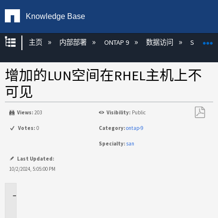
Knowledge Base
扩展/隐缩全局层次
主页
内部部署
ONTAP 9
数据访问
SAN
增加的LUN空间在RHEL主机上不
可见
Views:
203
Visibility:
Public
另
Votes:
0
Category:
ontap-9
存
Specialty:
san
为
PDF
Last Updated:
10/2/2024, 5:05:00 PM
适
用
场