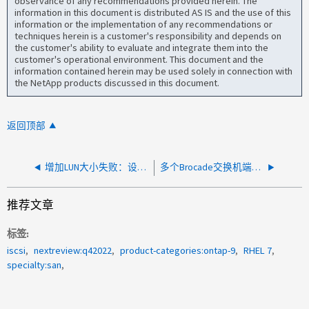
observance of any recommendations provided herein. The
information in this document is distributed AS IS and the use of this
information or the implementation of any recommendations or
techniques herein is a customer's responsibility and depends on
the customer's ability to evaluate and integrate them into the
customer's operational environment. This document and the
information contained herein may be used solely in connection with
the NetApp products discussed in this document.
返回顶部
增加LUN大小失败：设备上没有剩余空间
多个Brocade交换机端口上的CRC错误增加
推荐文章
标签
iscsi
nextreview:q42022
product-categories:ontap-9
RHEL 7
specialty:san