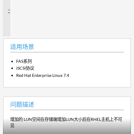
景
问
题
描
述
适用场景
FAS系列
iSCSI协议
Red Hat Enterprise Linux 7.4
问题描述
增加的 LUN空间在存储端增加LUN大小后在RHEL主机上不可
见