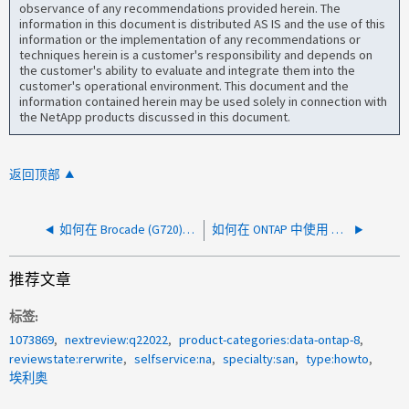
observance of any recommendations provided herein. The
information in this document is distributed AS IS and the use of this
information or the implementation of any recommendations or
techniques herein is a customer's responsibility and depends on
the customer's ability to evaluate and integrate them into the
customer's operational environment. This document and the
information contained herein may be used solely in connection with
the NetApp products discussed in this document.
返回顶部
如何在 Brocade (G720) 交换机上重置默认管理员密码
如何在 ONTAP 中使用 Windows LUN 时从快照还原已删除的文件
推荐文章
标签
1073869
nextreview:q22022
product-categories:data-ontap-8
reviewstate:rerwrite
selfservice:na
specialty:san
type:howto
埃利奥