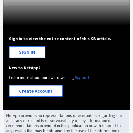
Sign in to view the entire content of this KB article.
SIGN IN
New to NetApp?
Learn more about our award-winning
Support
Create Account
NetApp provides no representations or warranties regarding the
accuracy or reliability or serviceability of any information or
recommendations provided in this publication or with respect to
any results that may be obtained by the use of the information or