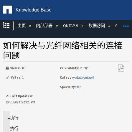
Knowledge Base
扩展/隐缩全局层次
主页
内部部署
ONTAP 9
数据访问
SAN
如何解决与光纤网络相关的连接
问题
Views:
389
Visibility:
Public
另
Votes:
1
Category:
data-ontap-8
存
Specialty:
san
为
PDF
Last Updated:
10/31/2023, 5:23:23 PM
执行
适
用
执行
场