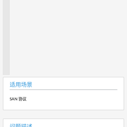
端
口
可
能
无
法
直
接
协
商
速
度
适用场景
SAN 协议
问题描述