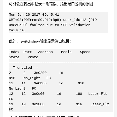
可能会在输出中记录一条错误、指出端口脱机的原因：
Mon Jun 26 2017 09:45:41
GMT+03:00ErrorS0,P12(Bp8) user_idx:12 [PID
0x3e0c00] faulted due to SFP validation
failure.
此外、 switchshow输出显示端口脱机：
Index Port Address Media Speed
State Proto
==================================================
--Truncated---
2 2 3e0200 id
N16 No_Light FC
11 11 3e0b00 id N16
No_Light FC
12 12 3e0c00 id 16G Laser_Flt
FC
19 19 3e1300 id N16 Laser_Flt
FC