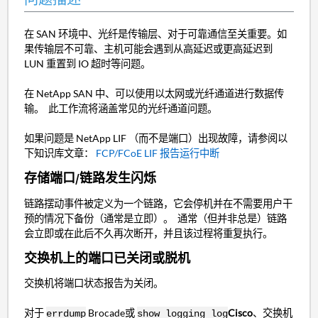
在 SAN 环境中、光纤是传输层、对于可靠通信至关重要。如
果传输层不可靠、主机可能会遇到从高延迟或更高延迟到
LUN 重置到 IO 超时等问题。
在 NetApp SAN 中、可以使用以太网或光纤通道进行数据传
输。 此工作流将涵盖常见的光纤通道问题。
如果问题是 NetApp LIF （而不是端口）出现故障，请参阅以
下知识库文章：
FCP/FCoE LIF 报告运行中断
存储端口/链路发生闪烁
链路摆动事件被定义为一个链路，它会停机并在不需要用户干
预的情况下备份（通常是立即）。 通常（但并非总是）链路
会立即或在此后不久再次断开，并且该过程将重复执行。
交换机上的端口已关闭或脱机
交换机将端口状态报告为关闭。
对于
Brocade或
Cisco
、交换机
errdump
show logging log