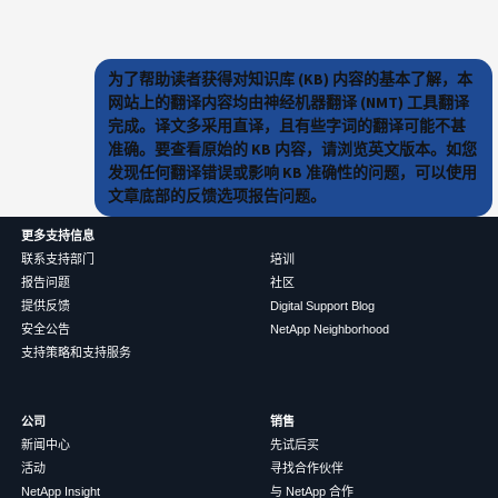
为了帮助读者获得对知识库 (KB) 内容的基本了解，本
网站上的翻译内容均由神经机器翻译 (NMT) 工具翻译
完成。译文多采用直译，且有些字词的翻译可能不甚
准确。要查看原始的 KB 内容，请浏览英文版本。如您
发现任何翻译错误或影响 KB 准确性的问题，可以使用
文章底部的反馈选项报告问题。
更多支持信息
联系支持部门
培训
报告问题
社区
提供反馈
Digital Support Blog
安全公告
NetApp Neighborhood
支持策略和支持服务
公司
销售
新闻中心
先试后买
活动
寻找合作伙伴
NetApp Insight
与 NetApp 合作