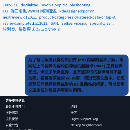
1005173
doclink:no
evolveloop:troubleshooting
FCP 端口虚拟 WWPN 问题描述
kdeassigned:pchinn
nextreview:q12022
product-categories:clustered-data-ontap-8
reviewcompleted:q12022
SAN
selfservice:na
specialty:san
埃利奥
集群模式 Data ONTAP 8
为了帮助读者获得对知识库 (KB) 内容的基本了解，本
网站上的翻译内容均由神经机器翻译 (NMT) 工具翻译
完成。译文多采用直译，且有些字词的翻译可能不甚
准确。要查看原始的 KB 内容，请浏览英文版本。如您
发现任何翻译错误或影响 KB 准确性的问题，可以使用
文章底部的反馈选项报告问题。
更多支持信息
联系支持部门
培训
报告问题
社区
提供反馈
Digital Support Blog
安全公告
NetApp Neighborhood