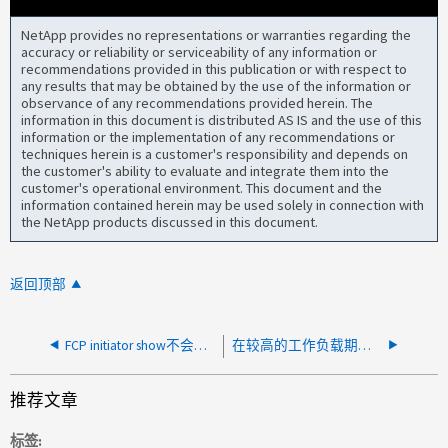
NetApp provides no representations or warranties regarding the
accuracy or reliability or serviceability of any information or
recommendations provided in this publication or with respect to
any results that may be obtained by the use of the information or
observance of any recommendations provided herein. The
information in this document is distributed AS IS and the use of this
information or the implementation of any recommendations or
techniques herein is a customer's responsibility and depends on
the customer's ability to evaluate and integrate them into the
customer's operational environment. This document and the
information contained herein may be used solely in connection with
the NetApp products discussed in this document.
返回顶部
FCP initiator show不会显示所有活动会话
在较高的工作负载期间， FCP 速度较慢并发生 SRAM 转储
推荐文章
标签