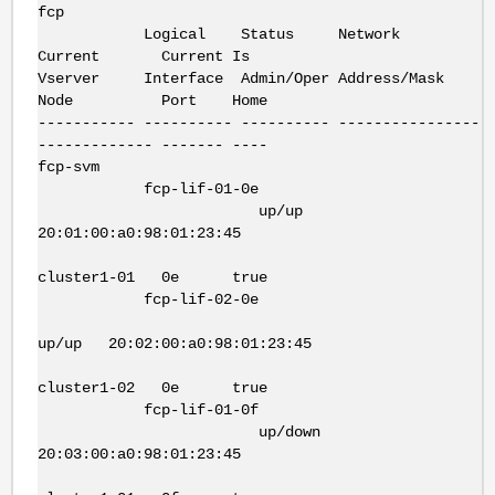
fcp
Logical Status Networ
Current Current Is
Vserver Interface Admin/Oper Address/Mas
Node Port Home
----------- ---------- ---------- -----------------
------------- ------- ----
fcp-svm
fcp-lif-01-0e
up/up
20:01:00:a0:98:01:23:45
cluster1-01 0e true
fcp-lif-02-0e
up/up 20:02:00:a0:98:01:23:45
cluster1-02 0e true
fcp-lif-01-0f
up/down
20:03:00:a0:98:01:23:45