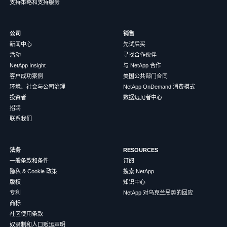
支持策略和支持服务
公司
销售
新闻中心
先试后买
活动
寻找合作伙伴
NetApp Insight
与 NetApp 合作
客户成功案例
美国公共部门合同
环境、社会与公司治理
NetApp OnDemand 消费模式
投资者
数据远见者中心
招聘
联系我们
法务
RESOURCES
一般条款和条件
订阅
隐私 & Cookie 政策
搜索 NetApp
版权
知识中心
专利
NetApp 对乌克兰局势的回应
商标
社区使用条款
奴隶制和人口贩运声明