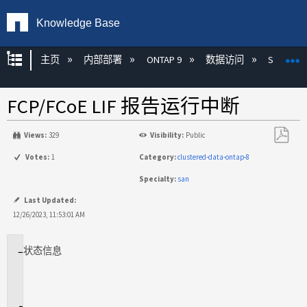
Knowledge Base
扩展/隐缩全局层次
主页
内部部署
ONTAP 9
数据访问
SAN
FCP/FCoE LIF 报告运行中断
Views:
329
Visibility:
Public
另
Votes:
1
Category:
clustered-data-ontap-8
存
Specialty:
san
为
PDF
Last Updated:
12/26/2023, 11:53:01 AM
状态
信息
适
用
场
景