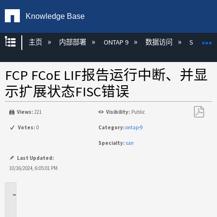
Knowledge Base
扩展/隐缩全局层次
主页
内部部署
ONTAP 9
数据访问
SAN
FCP FCoE LIF报告运行中断、并显
示扩展状态FISC错误
Views:
221
Visibility:
Public
另
Votes:
0
Category:
ontap-9
存
Specialty:
san
为
PDF
Last Updated:
10/16/2024, 6:05:01 PM
适
用
场