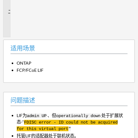
景
问
题
描
述
适用场景
ONTAP
FCP/FCoE LIF
问题描述
LIF为
、但
处于扩展状
admin UP
operationally down
态-"
FDISC
error - ID could not be acquired
for this virtual port
"
托管LIF的适配器处于联机状态。