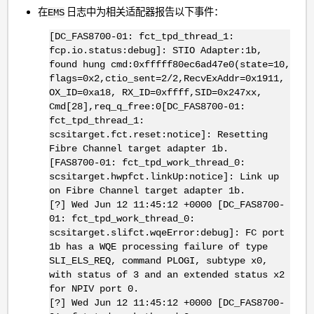
在
日志中为相关适配器报告以下事件：
EMS
[DC_FAS8700-01: fct_tpd_thread_1:
fcp.io.status:debug]: STIO Adapter:1b,
found hung cmd:0xfffff80ec6ad47e0(state=10,
flags=0x2,ctio_sent=2/2,RecvExAddr=0x1911,
OX_ID=0xa18, RX_ID=0xffff,SID=0x247xx,
Cmd[28],req_q_free:0[DC_FAS8700-01:
fct_tpd_thread_1:
scsitarget.fct.reset:notice]: Resetting
Fibre Channel target adapter 1b.
[FAS8700-01: fct_tpd_work_thread_0:
scsitarget.hwpfct.linkUp:notice]: Link up
on Fibre Channel target adapter 1b.
[?] Wed Jun 12 11:45:12 +0000 [DC_FAS8700-
01: fct_tpd_work_thread_0:
scsitarget.slifct.wqeError:debug]: FC port
1b has a WQE processing failure of type
SLI_ELS_REQ, command PLOGI, subtype x0,
with status of 3 and an extended status x2
for NPIV port 0.
[?] Wed Jun 12 11:45:12 +0000 [DC_FAS8700-