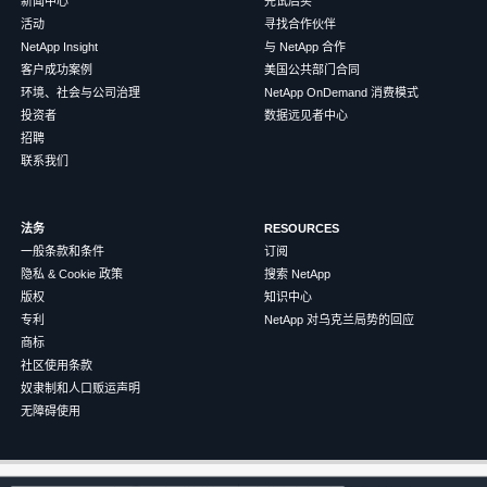
新闻中心
先试后买
活动
寻找合作伙伴
NetApp Insight
与 NetApp 合作
客户成功案例
美国公共部门合同
环境、社会与公司治理
NetApp OnDemand 消费模式
投资者
数据远见者中心
招聘
联系我们
法务
RESOURCES
一般条款和条件
订阅
隐私 & Cookie 政策
搜索 NetApp
版权
知识中心
专利
NetApp 对乌克兰局势的回应
商标
社区使用条款
奴隶制和人口贩运声明
无障碍使用