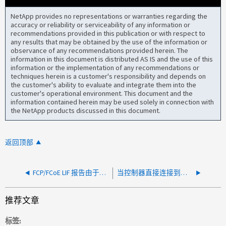
NetApp provides no representations or warranties regarding the
accuracy or reliability or serviceability of any information or
recommendations provided in this publication or with respect to
any results that may be obtained by the use of the information or
observance of any recommendations provided herein. The
information in this document is distributed AS IS and the use of this
information or the implementation of any recommendations or
techniques herein is a customer's responsibility and depends on
the customer's ability to evaluate and integrate them into the
customer's operational environment. This document and the
information contained herein may be used solely in connection with
the NetApp products discussed in this document.
返回顶部
FCP/FCoE LIF 报告由于交换机 SFP 故障导致运行中断
当控制器直接连接到启动器时，FCP LIF 将关闭
推荐文章
标签