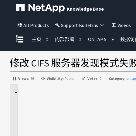
Knowledge Base
All Products
Support Bulletins
Videos
扩展/隐缩全局层次
主页
内部部署
ONTAP 9
数据访
修改 CIFS 服务器发现模式失败，并
Views:
86
Visibility:
Public
Votes:
0
Category:
ontap
适
用
场
景
问
题
描