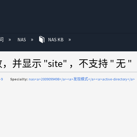
问
NAS
NAS KB
显示 "site" ，不支持 " 无 "
-9
Specialty:
nas<a>2009099498</a><a>发现模式</a><a>active-directory</a>