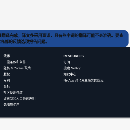
) 工具翻译完成。译文多采用直译，且有些字词的翻译可能不甚准确。要查
文章底部的反馈选项报告问题。
法务
RESOURCES
一般条款和条件
订阅
隐私 & Cookie 政策
搜索 NetApp
版权
知识中心
专利
NetApp 对乌克兰局势的回应
商标
社区使用条款
奴隶制和人口贩运声明
无障碍使用