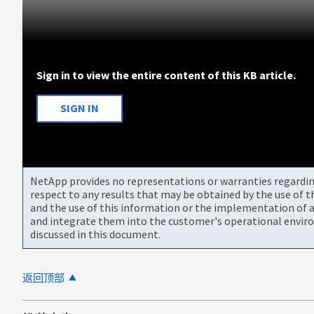
Sign in to view the entire content of this KB article.
SIGN IN
NetApp provides no representations or warranties regarding 
respect to any results that may be obtained by the use of 
and the use of this information or the implementation of a
and integrate them into the customer's operational envir
discussed in this document.
返回顶部