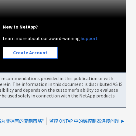
New to NetApp?
Learn more about our award-winning
Support
Create Account
or recommendations provided in this publication or with
rein. The information in this document is distributed AS IS
bility and depends on the customer's ability to evaluate
be used solely in connection with the NetApp products
策略为非拥有的复制策略"
监控 ONTAP 中的域控制器连接问题