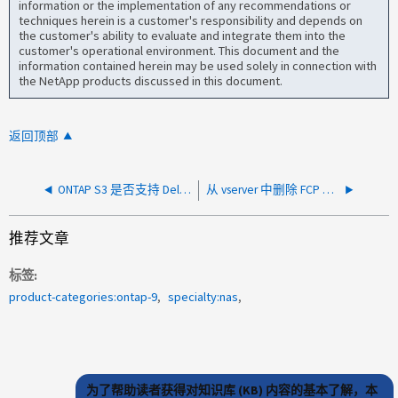
information or the implementation of any recommendations or
techniques herein is a customer's responsibility and depends on
the customer's ability to evaluate and integrate them into the
customer's operational environment. This document and the
information contained herein may be used solely in connection with
the NetApp products discussed in this document.
返回顶部
ONTAP S3 是否支持 DeleteBucketPolicy、PutBucketAcl 和 PutObjectAcl
从 vserver 中删除 FCP 协议会影响 NAS 服务吗？
推荐文章
标签
product-categories:ontap-9
specialty:nas
为了帮助读者获得对知识库 (KB) 内容的基本了解，本