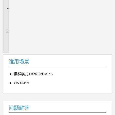
景
问
题
解
答
追
加
信
息
适用场景
集群模式 Data ONTAP 8.
ONTAP 9
问题解答