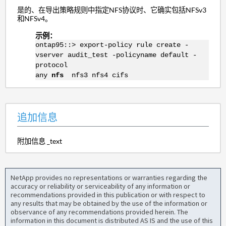
是的、在导出策略规则中指定NFS协议时、它确实包括NFSv3
和NFSv4。
示例：
ontap95::> export-policy rule create -
vserver audit_test -policyname default -
protocol
any
nfs
nfs3 nfs4 cifs
追加信息
附加信息 _text
NetApp provides no representations or warranties regarding the
accuracy or reliability or serviceability of any information or
recommendations provided in this publication or with respect to
any results that may be obtained by the use of the information or
observance of any recommendations provided herein. The
information in this document is distributed AS IS and the use of this