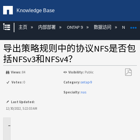
Knowledge Base
扩展/隐缩全局层次
主页
内部部署
ONTAP 9
数据访问
NAS
导出策略规则中的协议NFS是否包
括NFSv3和NFSv4？
Views:
84
Visibility:
Public
另
Votes:
0
Category:
ontap-9
存
Specialty:
nas
为
PDF
Last Updated:
12/30/2022, 5:22:03 AM
适
用
场