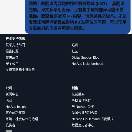
网站上的翻译内容均由神经机器翻译 (NMT) 工具翻译
完成。译文多采用直译，且有些字词的翻译可能不甚
准确。要查看原始的 KB 内容，请浏览英文版本。如您
发现任何翻译错误或影响 KB 准确性的问题，可以使用
文章底部的反馈选项报告问题。
更多支持信息
联系支持部门
培训
报告问题
社区
提供反馈
Digital Support Blog
安全公告
NetApp Neighborhood
支持策略和支持服务
公司
销售
新闻中心
先试后买
活动
寻找合作伙伴
NetApp Insight
与 NetApp 合作
客户成功案例
美国公共部门合同
环境、社会与公司治理
NetApp OnDemand 消费模式
投资者
数据远见者中心
招聘