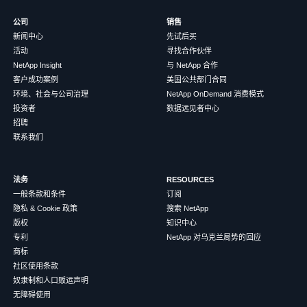
公司
销售
新闻中心
先试后买
活动
寻找合作伙伴
NetApp Insight
与 NetApp 合作
客户成功案例
美国公共部门合同
环境、社会与公司治理
NetApp OnDemand 消费模式
投资者
数据远见者中心
招聘
联系我们
法务
RESOURCES
一般条款和条件
订阅
隐私 & Cookie 政策
搜索 NetApp
版权
知识中心
专利
NetApp 对乌克兰局势的回应
商标
社区使用条款
奴隶制和人口贩运声明
无障碍使用