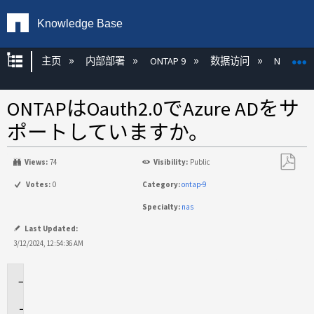
Knowledge Base
扩展/隐缩全局层次
主页
内部部署
ONTAP 9
数据访问
NAS
ONTAPはOauth2.0でAzure ADをサ
ポートしていますか。
Views:
74
Visibility:
Public
另
Votes:
0
Category:
ontap-9
存
Specialty:
nas
为
PDF
Last Updated:
3/12/2024, 12:54:36 AM
環
境
回