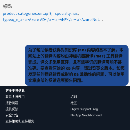
标签
product-categories:ontap-9
specialty:nas
type:q_n_a<a>Azure AD</a><a>ANF</a><a>Azure NetApp Files</a><a>Oauth2.0</a><a>Azureキーボールト</a>
为了帮助读者获得对知识库 (KB) 内容的基本了解，本
网站上的翻译内容均由神经机器翻译 (NMT) 工具翻译
完成。译文多采用直译，且有些字词的翻译可能不甚
准确。要查看原始的 KB 内容，请浏览英文版本。如您
发现任何翻译错误或影响 KB 准确性的问题，可以使用
文章底部的反馈选项报告问题。
更多支持信息
联系支持部门
培训
报告问题
社区
提供反馈
Digital Support Blog
安全公告
NetApp Neighborhood
支持策略和支持服务