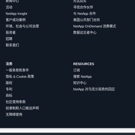
新闻中心
先试后买
活动
寻找合作伙伴
NetApp Insight
与 NetApp 合作
客户成功案例
美国公共部门合同
环境、社会与公司治理
NetApp OnDemand 消费模式
投资者
数据远见者中心
招聘
联系我们
法务
RESOURCES
一般条款和条件
订阅
隐私 & Cookie 政策
搜索 NetApp
版权
知识中心
专利
NetApp 对乌克兰局势的回应
商标
社区使用条款
奴隶制和人口贩运声明
无障碍使用