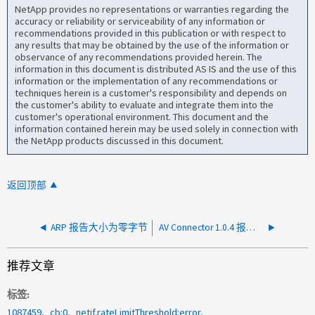
NetApp provides no representations or warranties regarding the
accuracy or reliability or serviceability of any information or
recommendations provided in this publication or with respect to
any results that may be obtained by the use of the information or
observance of any recommendations provided herein. The
information in this document is distributed AS IS and the use of this
information or the implementation of any recommendations or
techniques herein is a customer's responsibility and depends on
the customer's ability to evaluate and integrate them into the
customer's operational environment. This document and the
information contained herein may be used solely in connection with
the NetApp products discussed in this document.
返回顶部
ARP 报告大小为零字节
AV Connector 1.0.4 报告基础连接已关闭
推荐文章
标签
1087459
cb:0
netif.rateLimitThreshold:error