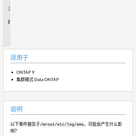
明
回
答
追
加
信
息
适用于
ONTAP 9
集群模式 Data ONTAP
说明
以下事件报告于
，可能会产生什么影
/mroot/etc/log/ems
响？