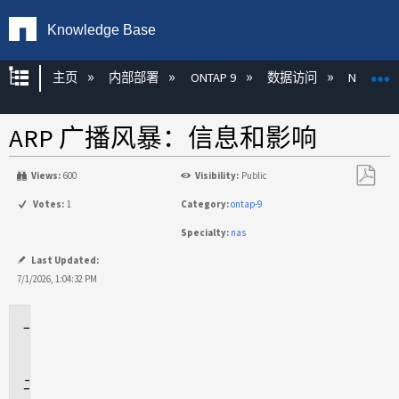
Knowledge Base
扩展/隐缩全局层次
主页
内部部署
ONTAP 9
数据访问
NAS
ARP 广播风暴：信息和影响
Views:
600
Visibility:
Public
另
Votes:
1
Category:
ontap-9
存
Specialty:
nas
为
PDF
Last Updated:
7/1/2026, 1:04:32 PM
适
用
于
说