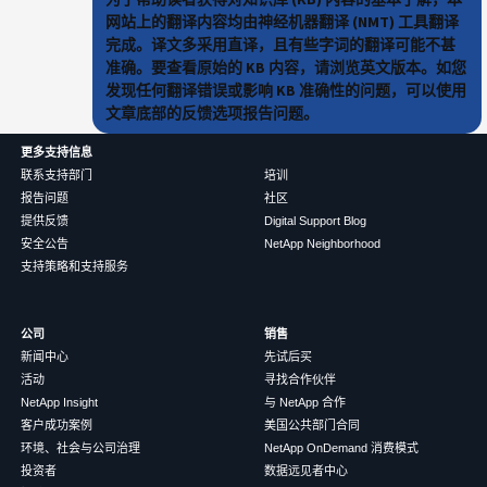
网站上的翻译内容均由神经机器翻译 (NMT) 工具翻译
完成。译文多采用直译，且有些字词的翻译可能不甚
准确。要查看原始的 KB 内容，请浏览英文版本。如您
发现任何翻译错误或影响 KB 准确性的问题，可以使用
文章底部的反馈选项报告问题。
更多支持信息
联系支持部门
培训
报告问题
社区
提供反馈
Digital Support Blog
安全公告
NetApp Neighborhood
支持策略和支持服务
公司
销售
新闻中心
先试后买
活动
寻找合作伙伴
NetApp Insight
与 NetApp 合作
客户成功案例
美国公共部门合同
环境、社会与公司治理
NetApp OnDemand 消费模式
投资者
数据远见者中心