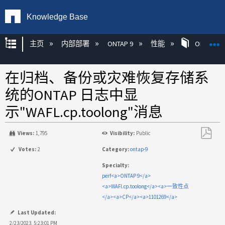
Knowledge Base
扩展/隐缩全局层次
主页
内部部署
ONTAP 9
性能
ONTAP
在归档、备份或灾难恢复存储系
统的ONTAP 日志中显
示"WAFL.cp.toolong"消息
Views:
1,795
Visibility:
Public
另
Votes:
2
Category:
ontap-9
存
Specialty:
为
perf<a>ONTAP 9</a>
PDF
<a>WAFl.cp.toolong</a><a>一致性点
</a><a>CP</a><a>1101269</a>
Last Updated:
2/23/2023, 5:23:01 PM