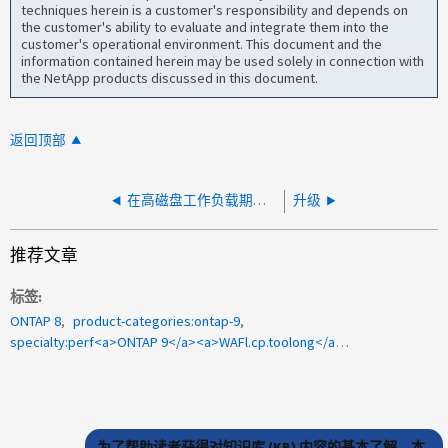
techniques herein is a customer's responsibility and depends on
the customer's ability to evaluate and integrate them into the
customer's operational environment. This document and the
information contained herein may be used solely in connection with
the NetApp products discussed in this document.
返回顶部
在高磁盘工作负载期间、ONTAP 日志中显示"WAFL.cp.toolong"消息
升级
推荐文章
标签
ONTAP 8
product-categories:ontap-9
specialty:perf<a>ONTAP 9</a><a>WAFl.cp.toolong</a><a>一致性点</a><a>CP</a><a>1101269</a>
为了帮助读者获得对知识库 (KB) 内容的基本了解，本