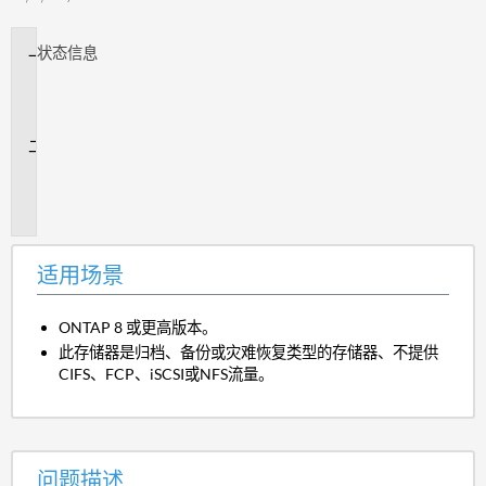
状态
信息
适
用
场
景
问
题
描
述
适用场景
ONTAP 8 或更高版本。
此存储器是归档、备份或灾难恢复类型的存储器、不提供
CIFS、FCP、iSCSI或NFS流量。
问题描述