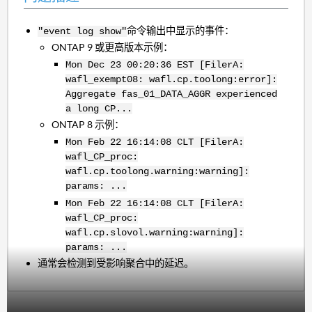
命令输出中显示的事件：
"event log show"
ONTAP 9 或更高版本示例：
Mon Dec 23 00:20:36 EST [FilerA:
wafl_exempt08: wafl.cp.toolong:error]:
Aggregate fas_01_DATA_AGGR experienced
a long CP...
ONTAP 8 示例：
Mon Feb 22 16:14:08 CLT [FilerA:
wafl_CP_proc:
wafl.cp.toolong.warning:warning]:
params: ...
Mon Feb 22 16:14:08 CLT [FilerA:
wafl_CP_proc:
wafl.cp.slovol.warning:warning]:
params: ...
通常会检测到受影响聚合中的延迟。