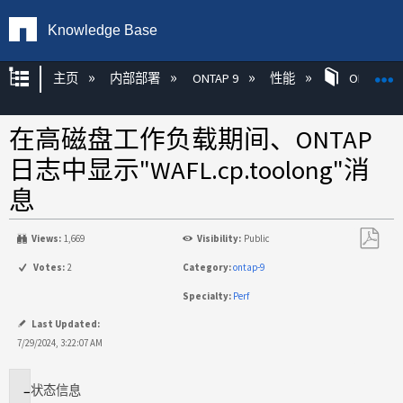
Knowledge Base
扩展/隐缩全局层次
主页
内部部署
ONTAP 9
性能
ONTAP
在高磁盘工作负载期间、ONTAP
日志中显示"WAFL.cp.toolong"消
息
Views:
1,669
Visibility:
Public
另
Votes:
2
Category:
ontap-9
存
Specialty:
Perf
为
PDF
Last Updated:
7/29/2024, 3:22:07 AM
状态
信息
适