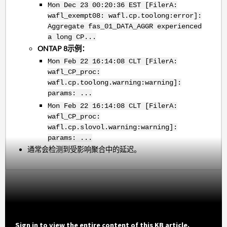
Mon Dec 23 00:20:36 EST [FilerA:
wafl_exempt08: wafl.cp.toolong:error]:
Aggregate fas_01_DATA_AGGR experienced
a long CP...
ONTAP 8示例：
Mon Feb 22 16:14:08 CLT [FilerA:
wafl_CP_proc:
wafl.cp.toolong.warning:warning]:
params: ...
Mon Feb 22 16:14:08 CLT [FilerA:
wafl_CP_proc:
wafl.cp.slovol.warning:warning]:
params: ...
通常会检测到受影响聚合中的延迟。
Sign in to view the entire content of this KB article.