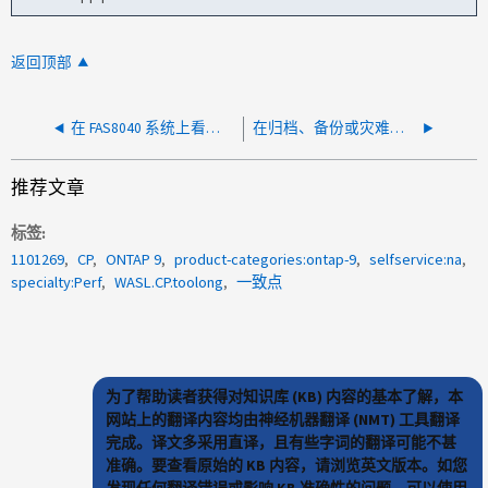
返回顶部
在 FAS8040 系统上看到 wafl.readdir.expired 消息
在归档、备份或灾难恢复存储系统的ONTAP 日志中显示"WAFL.cp.toolong"消息
推荐文章
标签
1101269
CP
ONTAP 9
product-categories:ontap-9
selfservice:na
specialty:Perf
WASL.CP.toolong
一致点
为了帮助读者获得对知识库 (KB) 内容的基本了解，本
网站上的翻译内容均由神经机器翻译 (NMT) 工具翻译
完成。译文多采用直译，且有些字词的翻译可能不甚
准确。要查看原始的 KB 内容，请浏览英文版本。如您
发现任何翻译错误或影响 KB 准确性的问题，可以使用