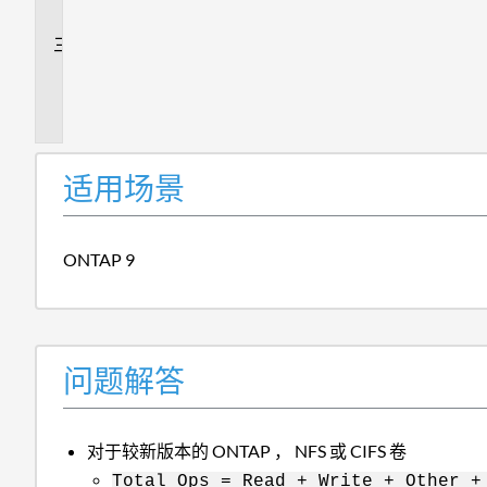
答
追
加
信
息
适用场景
ONTAP 9
问题解答
对于较新版本的 ONTAP ， NFS 或 CIFS 卷
Total Ops = Read + Write + Other +