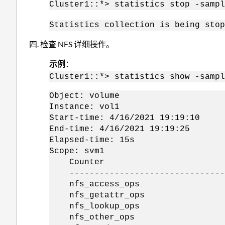
Cluster1::*> statistics stop -sampl
Statistics collection is being stop
检查 NFS 详细操作。
示例
：
Cluster1::*> statistics show -sampl
Object: volume
Instance: vol1
Start-time: 4/16/2021 19:19:10
End-time: 4/16/2021 19:19:25
Elapsed-time: 15s
Scope: svm1
Counte
--------------------------------
nfs_acce
nfs_geta
nfs_look
nfs_oth