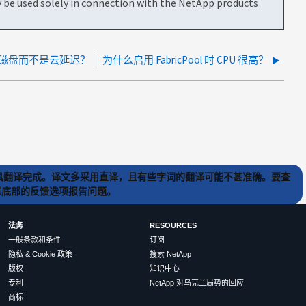
be used solely in connection with the NetApp products
有磁盘而不是云延迟？
为什么启用 FabricPool 时 CPU 很高？
) 工具翻译完成。译文多采用直译，且有些字词的翻译可能不甚准确。要查
文章底部的反馈选项报告问题。
法务
RESOURCES
一般条款和条件
订阅
隐私 & Cookie 政策
搜索 NetApp
版权
知识中心
专利
NetApp 对乌克兰局势的回应
商标