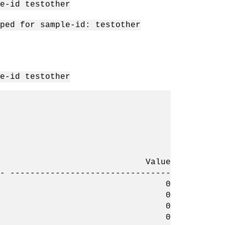
e-id testother
ped for sample-id: testother
e-id testother
r Value
 --------------------------------
ss_ops 0
ttr_ops 0
up_ops 0
er_ops 0