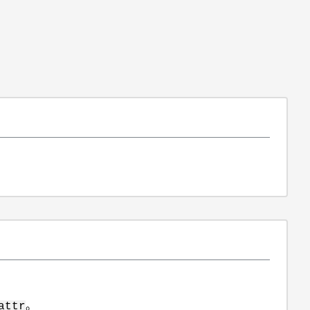
。
attr