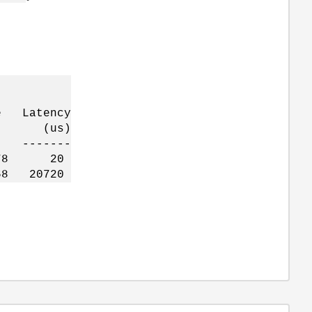
tency
s) (us)
-- -------
6178 20
68 20720