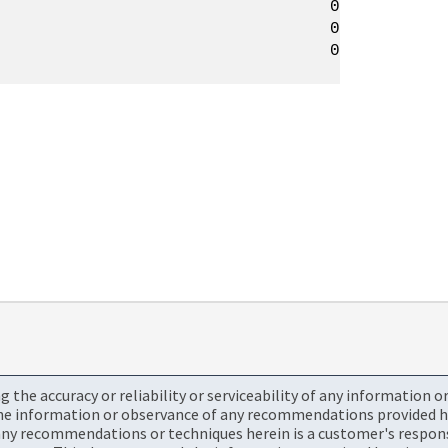
d_ops 0
al_ops 0
te_ops 0
the accuracy or reliability or serviceability of any information 
the information or observance of any recommendations provided he
ny recommendations or techniques herein is a customer's responsi