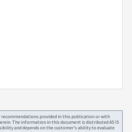
or recommendations provided in this publication or with
rein. The information in this document is distributed AS IS
bility and depends on the customer's ability to evaluate