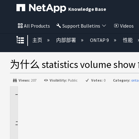
Knowledge Base
All Products
Support Bulletins
Videos
扩展/隐缩全局层次
主页
内部部署
ONTAP 9
性能
为什么 statistics vo
Views:
207
Visibility:
Public
Votes:
0
Category:
onta
适
用
场
景
问
题
解