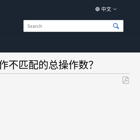
中文
和其他操作不匹配的总操作数？
另
存
为
PDF