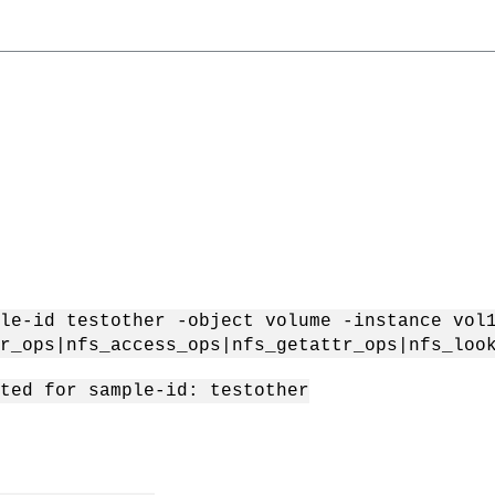
le-id testother -object volume -instance vol
r_ops|nfs_access_ops|nfs_getattr_ops|nfs_loo
ted for sample-id: testother