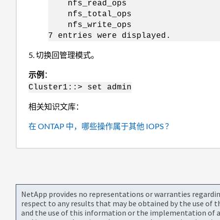
nfs_rea
nfs_tot
nfs_wri
7 entries were displayed.
5. 切换回管理模式。
示例
：
Cluster1::> set admin
相关知识文库：
在 ONTAP 中，哪些操作属于其他 IOPS ？
NetApp provides no representations or warranties regarding 
respect to any results that may be obtained by the use of 
and the use of this information or the implementation of a