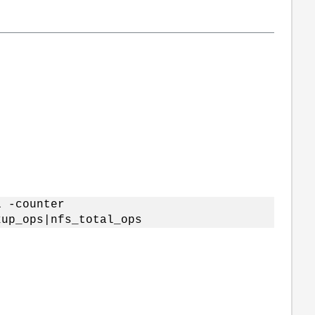
1 -counter
kup_ops|nfs_total_ops