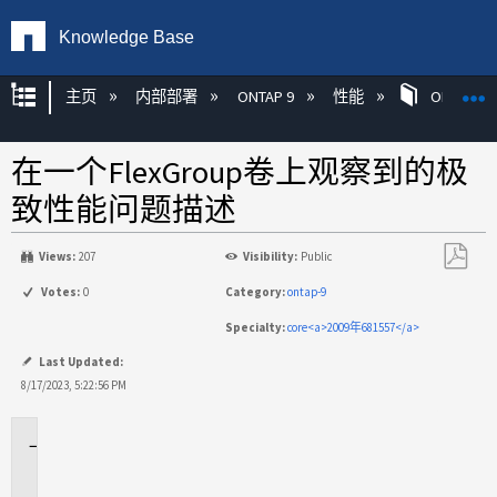
Knowledge Base
扩展/隐缩全局层次
主页
内部部署
ONTAP 9
性能
ONTAP
在一个FlexGroup卷上观察到的极
致性能问题描述
Views:
207
Visibility:
Public
另
Votes:
0
Category:
ontap-9
存
Specialty:
core<a>2009年681557</a>
为
PDF
Last Updated:
8/17/2023, 5:22:56 PM
适
用
场