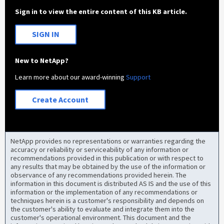
Sign in to view the entire content of this KB article.
SIGN IN
New to NetApp?
Learn more about our award-winning
Support
Create Account
NetApp provides no representations or warranties regarding the
accuracy or reliability or serviceability of any information or
recommendations provided in this publication or with respect to
any results that may be obtained by the use of the information or
observance of any recommendations provided herein. The
information in this document is distributed AS IS and the use of this
information or the implementation of any recommendations or
techniques herein is a customer's responsibility and depends on
the customer's ability to evaluate and integrate them into the
customer's operational environment. This document and the