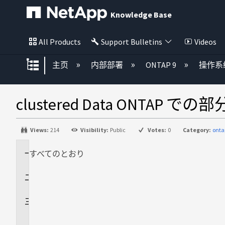
Knowledge Base
All Products
Support Bulletins
Videos
扩展/隐缩全局层次
主页
内部部署
ONTAP 9
操作系
clustered Data ONT
Views:
214
Visibility:
Public
Votes:
0
Category:
onta
すべてのとおり
環
境
回
答
追
加
情