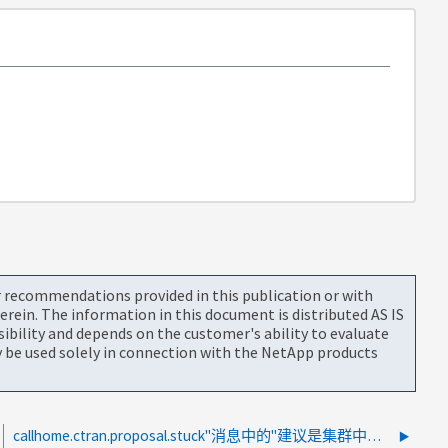
or recommendations provided in this publication or with
rein. The information in this document is distributed AS IS
bility and depends on the customer's ability to evaluate
be used solely in connection with the NetApp products
callhome.ctran.proposal.stuck"消息中的"建议是集群中节点之间的事务"是什么意思？