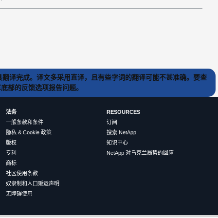
) 工具翻译完成。译文多采用直译，且有些字词的翻译可能不甚准确。要查
文章底部的反馈选项报告问题。
法务
RESOURCES
一般条款和条件
订阅
隐私 & Cookie 政策
搜索 NetApp
版权
知识中心
专利
NetApp 对乌克兰局势的回应
商标
社区使用条款
奴隶制和人口贩运声明
无障碍使用