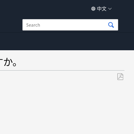
中文
ですか。
另
存
为
PDF