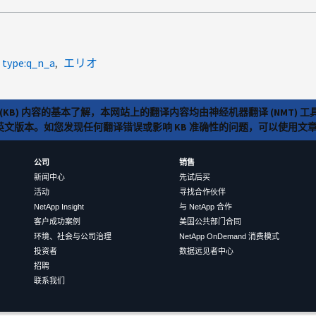
type:q_n_a
エリオ
(KB) 内容的基本了解，本网站上的翻译内容均由神经机器翻译 (NMT
览英文版本。如您发现任何翻译错误或影响 KB 准确性的问题，可以使用
公司
销售
新闻中心
先试后买
活动
寻找合作伙伴
NetApp Insight
与 NetApp 合作
客户成功案例
美国公共部门合同
环境、社会与公司治理
NetApp OnDemand 消费模式
投资者
数据远见者中心
招聘
联系我们