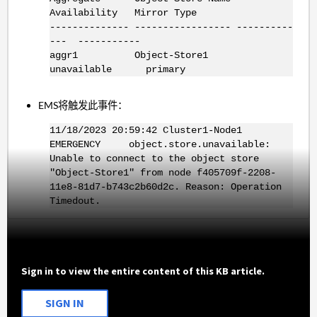
Availability Mirror Type
-------------- ----------------- ----------
--- -----------
aggr1 Object-Store1
unavailable primary
EMS将触发此事件：
11/18/2023 20:59:42 Cluster1-Node1
EMERGENCY object.store.unavailable:
Unable to connect to the object store
"Object-Store1" from node f405709f-2208-
11e8-81d7-b743c2b60d2c. Reason: Operation
Timedout.
Sign in to view the entire content of this KB article.
SIGN IN