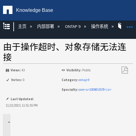
Knowledge Base
扩展/隐缩全局层次
主页
内部部署
ONTAP 9
操作系统
ONT
由于操作超时、对象存储无法连
接
Views:
43
Visibility:
Public
另
Votes:
0
Category:
ontap-9
存
Specialty:
core<a>2009853578</a>
为
PDF
Last Updated:
11/22/2023, 11:51:55 PM
适
用
场