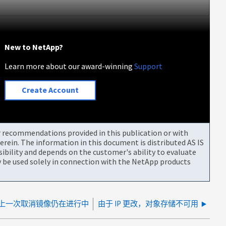
New to NetApp?
Learn more about our award-winning
Support
Create Account
or recommendations provided in this publication or with
rein. The information in this document is distributed AS IS
bility and depends on the customer's ability to evaluate
be used solely in connection with the NetApp products
上一次取消镜像仍在进行中
由于 IP 更改，对象存储不可用