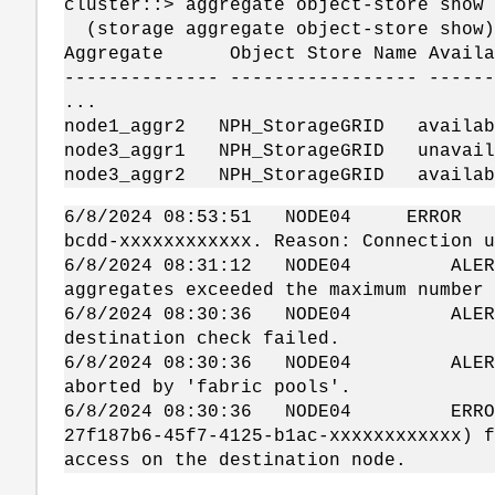
cluster::> aggregate object-store show
(storage aggregate object-store show)
Aggregate Object Store Name Availa
-------------- ----------------- -----
...
node1_aggr2 NPH_StorageGRID avai
node3_aggr1 NPH_StorageGRID unava
node3_aggr2 NPH_StorageGRID avai
6/8/2024 08:53:51 NODE04 ERROR Unabl
bcdd-xxxxxxxxxxxx. Reason: Connection u
6/8/2024 08:31:12 NODE04 ALERT sf
aggregates exceeded the maximum number 
6/8/2024 08:30:36 NODE04 ALERT sf
destination check failed.
6/8/2024 08:30:36 NODE04 ALERT sf
aborted by 'fabric pools'.
6/8/2024 08:30:36 NODE04 ERROR gb
27f187b6-45f7-4125-b1ac-xxxxxxxxxxxx) f
access on the destination node.