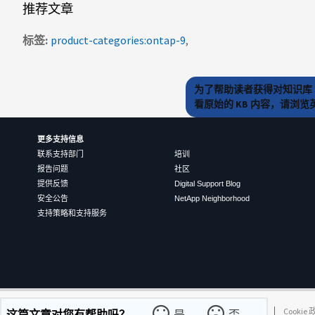
推荐文章
标签
product-categories:ontap-9
为了帮助读者获得对知识库 
看原始的 KB 内容，请浏
更多支持信息
联系支持部门
培训
报告问题
社区
提供反馈
Digital Support Blog
安全公告
NetApp Neighborhood
支持策略和支持服务
©
2026
NetApp
中文（简体）
条款和条件
隐私政策
Cookie
这篇文章对您有帮助吗？
是
否