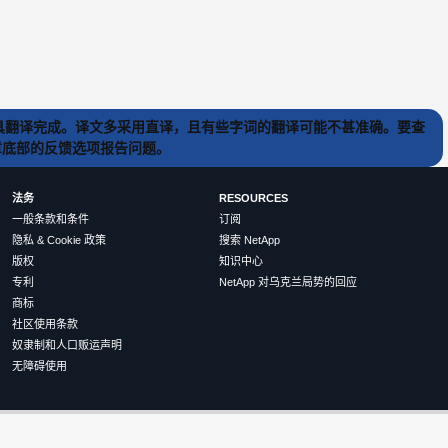
) 工具翻译完成。译文多采用直译，且有些字词的翻译可能不甚准确。要查
文章底部的反馈选项报告问题。
法务
RESOURCES
一般条款和条件
订阅
隐私 & Cookie 政策
搜索 NetApp
版权
知识中心
专利
NetApp 对乌克兰局势的回应
商标
社区使用条款
奴隶制和人口贩运声明
无障碍使用