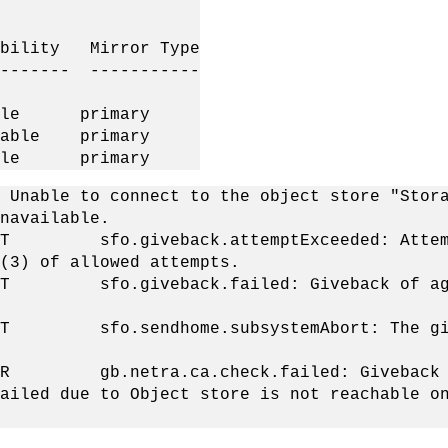
bility Mirror Type
-------- -----------
lable primary
ilable primary
lable primary
e to connect to the object store "Storage
navailable.
o.giveback.attemptExceeded: Attempts 
(3) of allowed attempts.
o.giveback.failed: Giveback of aggreg
o.sendhome.subsystemAbort: The givebac
.netra.ca.check.failed: Giveback of a
ailed due to Object store is not reachable o