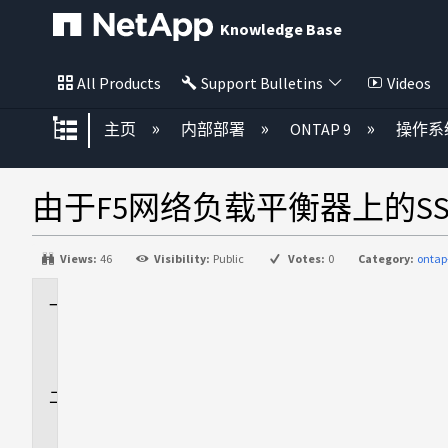
Knowledge Base
All Products
Support Bulletins
Videos
扩展/隐缩全局层次
主页
内部部署
ONTAP 9
操作系
由于F5网络负载平衡器上的
Views:
46
Visibility:
Public
Votes:
0
Category:
ontap
适
用
场
景
问
题
描