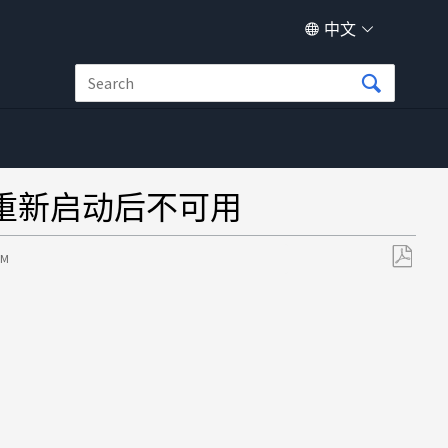
中文
点重新启动后不可用
PM
另
存
为
PDF