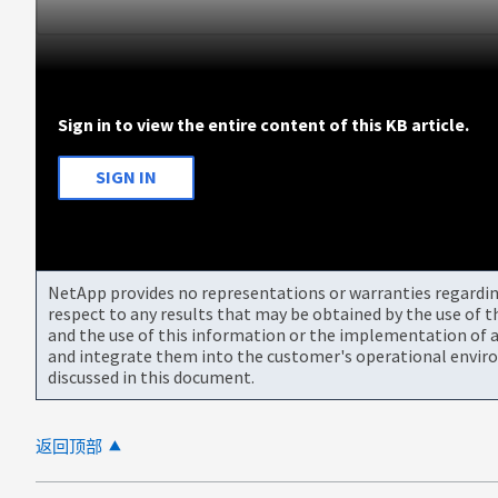
Sign in to view the entire content of this KB article.
SIGN IN
NetApp provides no representations or warranties regarding 
respect to any results that may be obtained by the use of 
and the use of this information or the implementation of a
and integrate them into the customer's operational envir
discussed in this document.
返回顶部