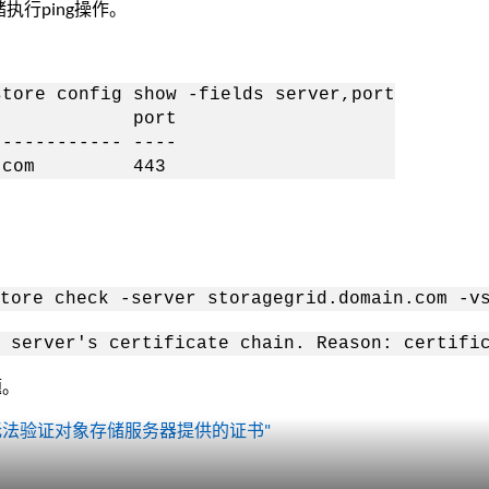
执行ping操作。
store config show -fields server,port
rver port
------------ ----
main.com 443
tore check -server storagegrid.domain.com -v
 server's certificate chain. Reason: certifi
题。
无法验证对象存储服务器提供的证书"