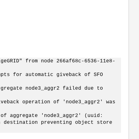
GRID" from node 266af68c-6536-11e8-
for automatic giveback of SFO
ate node3_aggr2 failed due to
k operation of 'node3_aggr2' was
ggregate 'node3_aggr2' (uuid:
n destination preventing object store