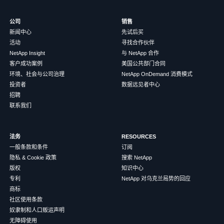
公司
销售
新闻中心
先试后买
活动
寻找合作伙伴
NetApp Insight
与 NetApp 合作
客户成功案例
美国公共部门合同
环境、社会与公司治理
NetApp OnDemand 消费模式
投资者
数据远见者中心
招聘
联系我们
法务
RESOURCES
一般条款和条件
订阅
隐私 & Cookie 政策
搜索 NetApp
版权
知识中心
专利
NetApp 对乌克兰局势的回应
商标
社区使用条款
奴隶制和人口贩运声明
无障碍使用