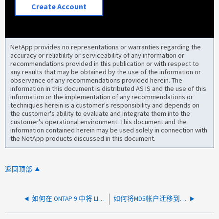
Create Account
NetApp provides no representations or warranties regarding the
accuracy or reliability or serviceability of any information or
recommendations provided in this publication or with respect to
any results that may be obtained by the use of the information or
observance of any recommendations provided herein. The
information in this document is distributed AS IS and the use of this
information or the implementation of any recommendations or
techniques herein is a customer's responsibility and depends on
the customer's ability to evaluate and integrate them into the
customer's operational environment. This document and the
information contained herein may be used solely in connection with
the NetApp products discussed in this document.
返回顶部
如何在 ONTAP 9 中将 LIF 迁移到新的 VLAN ID
如何将MD5帐户迁移到SHA-512密码哈希函数