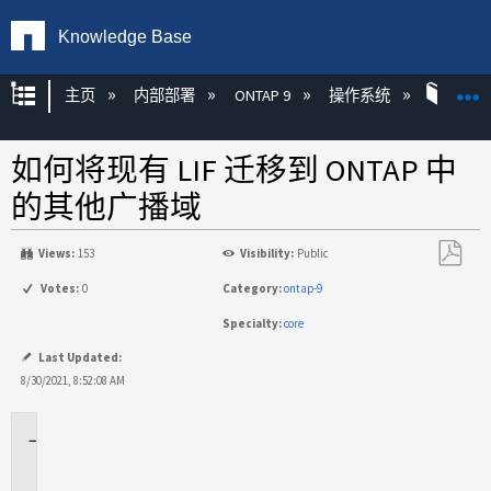
Knowledge Base
扩展/隐缩全局层次
主页
内部部署
ONTAP 9
操作系统
ONT
如何将现有 LIF 迁移到 ONTAP 中
的其他广播域
Views:
153
Visibility:
Public
另
Votes:
0
Category:
ontap-9
存
Specialty:
core
为
PDF
Last Updated:
8/30/2021, 8:52:08 AM
适
用
场