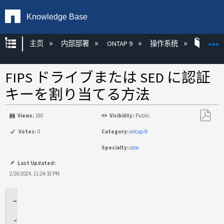
Knowledge Base
扩展/隐缩全局层次
主页
内部部署
ONTAP 9
操作系统
ONT
FIPS ドライブまたは SED に認証
キーを割り当てる方法
Views:
180
Visibility:
Public
另
Votes:
0
Category:
ontap-9
存
Specialty:
core
为
PDF
Last Updated:
2/26/2024, 11:24:32 PM
環
境
説