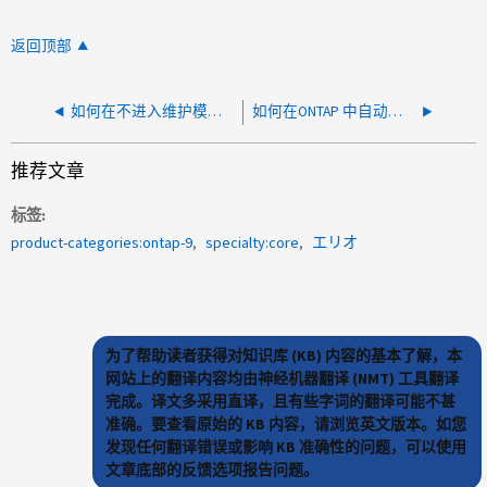
返回顶部
如何在不进入维护模式的情况下分配不属于HA对中任一节点的磁盘
如何在ONTAP 中自动将maxfiles设置为卷可以容纳的最大值
推荐文章
标签
product-categories:ontap-9
specialty:core
エリオ
为了帮助读者获得对知识库 (KB) 内容的基本了解，本
网站上的翻译内容均由神经机器翻译 (NMT) 工具翻译
完成。译文多采用直译，且有些字词的翻译可能不甚
准确。要查看原始的 KB 内容，请浏览英文版本。如您
发现任何翻译错误或影响 KB 准确性的问题，可以使用
文章底部的反馈选项报告问题。