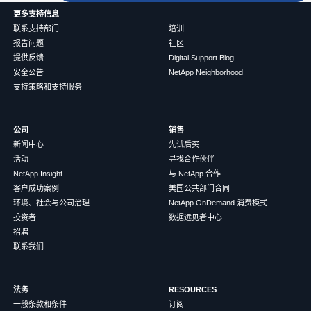
更多支持信息
联系支持部门
培训
报告问题
社区
提供反馈
Digital Support Blog
安全公告
NetApp Neighborhood
支持策略和支持服务
公司
销售
新闻中心
先试后买
活动
寻找合作伙伴
NetApp Insight
与 NetApp 合作
客户成功案例
美国公共部门合同
环境、社会与公司治理
NetApp OnDemand 消费模式
投资者
数据远见者中心
招聘
联系我们
法务
RESOURCES
一般条款和条件
订阅