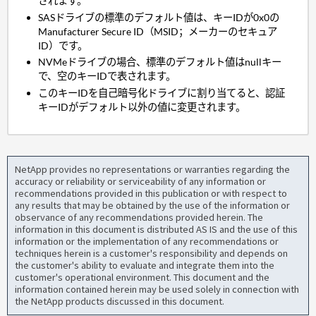
されます。
SASドライブの標準のデフォルト値は、キーIDが0x0の
Manufacturer Secure ID（MSID；メーカーのセキュア
ID）です。
NVMeドライブの場合、標準のデフォルト値はnullキー
で、空のキーIDで表されます。
このキーIDを自己暗号化ドライブに割り当てると、認証
キーIDがデフォルト以外の値に変更されます。
NetApp provides no representations or warranties regarding the
accuracy or reliability or serviceability of any information or
recommendations provided in this publication or with respect to
any results that may be obtained by the use of the information or
observance of any recommendations provided herein. The
information in this document is distributed AS IS and the use of this
information or the implementation of any recommendations or
techniques herein is a customer's responsibility and depends on
the customer's ability to evaluate and integrate them into the
customer's operational environment. This document and the
information contained herein may be used solely in connection with
the NetApp products discussed in this document.