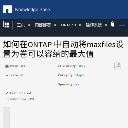
Knowledge Base
扩展/隐缩全局层次
主页
内部部署
ONTAP 9
操作系统
ONT
如何在ONTAP 中自动将maxfiles设
置为卷可以容纳的最大值
Views:
343
Visibility:
Public
另
Votes:
0
Category:
ontap-9
存
Specialty:
core
为
PDF
Last Updated:
10/3/2022, 11:24:53 PM
适
用
场