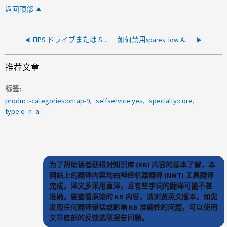
返回顶部
FIPS ドライブまたは SED に認証キーを割り当てる方法
如何禁用spares_low AutoSupport通知
推荐文章
标签
product-categories:ontap-9
selfservice:yes
specialty:core
type:q_n_a
为了帮助读者获得对知识库 (KB) 内容的基本了解，本
网站上的翻译内容均由神经机器翻译 (NMT) 工具翻译
完成。译文多采用直译，且有些字词的翻译可能不甚
准确。要查看原始的 KB 内容，请浏览英文版本。如您
发现任何翻译错误或影响 KB 准确性的问题，可以使用
文章底部的反馈选项报告问题。