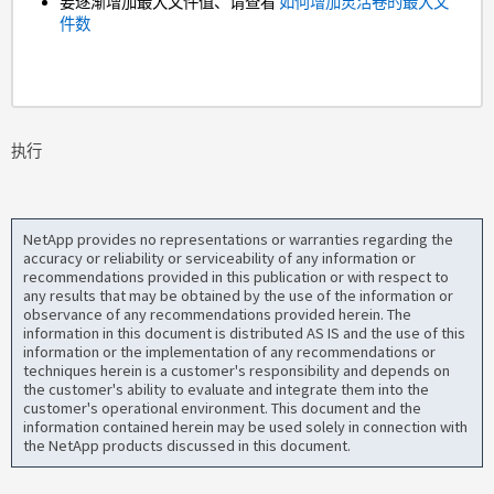
要逐渐增加最大文件值、请查看
如何增加灵活卷的最大文
件数
执行
NetApp provides no representations or warranties regarding the
accuracy or reliability or serviceability of any information or
recommendations provided in this publication or with respect to
any results that may be obtained by the use of the information or
observance of any recommendations provided herein. The
information in this document is distributed AS IS and the use of this
information or the implementation of any recommendations or
techniques herein is a customer's responsibility and depends on
the customer's ability to evaluate and integrate them into the
customer's operational environment. This document and the
information contained herein may be used solely in connection with
the NetApp products discussed in this document.