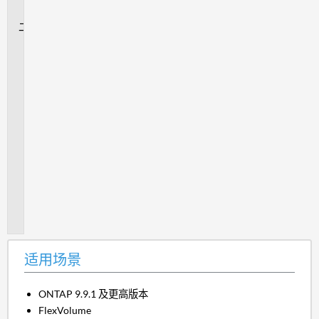
景
问
题
描
述
继
续
操
作
前
的
注
意
事
项：
适用场景
ONTAP 9.9.1 及更高版本
FlexVolume