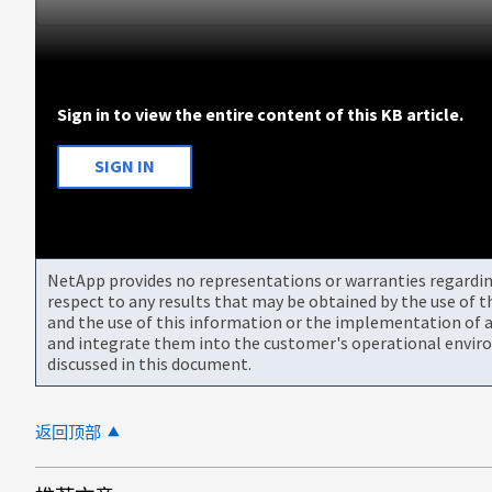
Sign in to view the entire content of this KB article.
SIGN IN
NetApp provides no representations or warranties regarding 
respect to any results that may be obtained by the use of 
and the use of this information or the implementation of a
and integrate them into the customer's operational envir
discussed in this document.
返回顶部