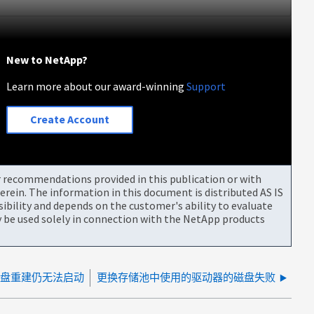
New to NetApp?
Learn more about our award-winning
Support
Create Account
or recommendations provided in this publication or with
rein. The information in this document is distributed AS IS
bility and depends on the customer's ability to evaluate
be used solely in connection with the NetApp products
磁盘重建仍无法启动
更换存储池中使用的驱动器的磁盘失败