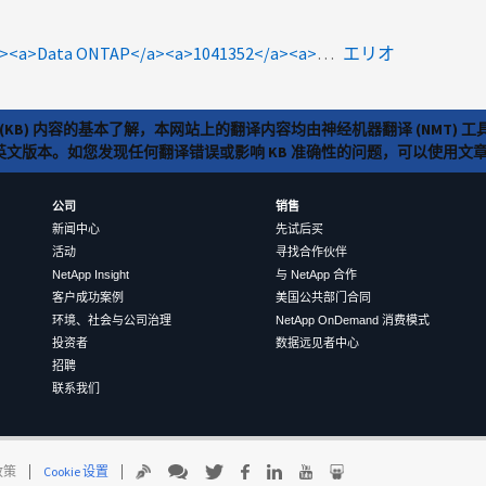
specialty:hw<a>ASUP</a><a>Data ONTAP</a><a>1041352</a><a>フィードバック</a>
エリオ
(KB) 内容的基本了解，本网站上的翻译内容均由神经机器翻译 (NMT
览英文版本。如您发现任何翻译错误或影响 KB 准确性的问题，可以使用
公司
销售
新闻中心
先试后买
活动
寻找合作伙伴
NetApp Insight
与 NetApp 合作
客户成功案例
美国公共部门合同
环境、社会与公司治理
NetApp OnDemand 消费模式
投资者
数据远见者中心
招聘
联系我们
 政策
Cookie 设置