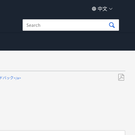
中文
ィードバック</a>
另
存
为
PDF