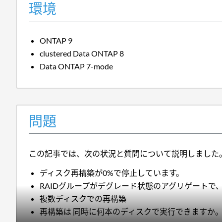
環境
ONTAP 9
clustered Data ONTAP 8
Data ONTAP 7-mode
問題
この記事では、次の状況と質問について説明しました
ディスク再構築が0%で停止しています。
RAIDグループがデグレード状態のアグリゲートで、Write
複数ディスクでの再構築
再構築は 同時に何本のディスクで実行できますか