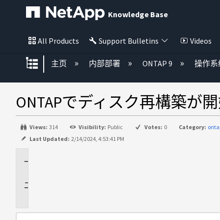
Knowledge Base
All Products
Support Bulletins
Videos
扩展/隐缩全局层次
主页
内部部署
ONTAP 9
操作系
ONTAPでディスク再構築が
Views:
314
Visibility:
Public
Votes:
0
Category:
onta
Last Updated:
2/14/2024, 4:53:41 PM
環
境
問
題