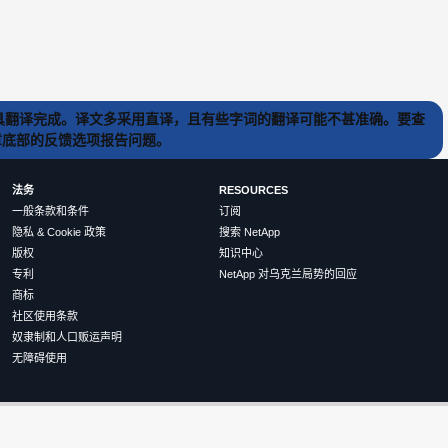
) 工具翻译完成。译文多采用直译，且有些字词的翻译可能不甚准确。要查
文章底部的反馈选项报告问题。
法务
RESOURCES
一般条款和条件
订阅
隐私 & Cookie 政策
搜索 NetApp
版权
知识中心
专利
NetApp 对乌克兰局势的回应
商标
社区使用条款
奴隶制和人口贩运声明
无障碍使用