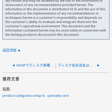
any results that may be obtained by the use of the information or
observance of any recommendations provided herein. The
information in this document is distributed AS IS and the use of this
information or the implementation of any recommendations or
techniques herein is a customer's responsibility and depends on
the customer's ability to evaluate and integrate them into the
customer's operational environment. This document and the
information contained herein may be used solely in connection with
the NetApp products discussed in this document.
返回顶部
ONTAPでディスク再構築が開始されない
ディスク完全消去は、アグリゲートコマンドのあと、0で進捗状況を示しています
推荐文章
标签
product-categories:ontap-9
specialty:core