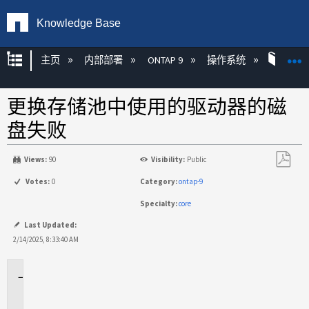
Knowledge Base
扩展/隐缩全局层次
主页
内部部署
ONTAP 9
操作系统
ONT
更换存储池中使用的驱动器的磁
盘失败
Views:
90
Visibility:
Public
另
Votes:
0
Category:
ontap-9
存
Specialty:
core
为
PDF
Last Updated:
2/14/2025, 8:33:40 AM
适
用
场