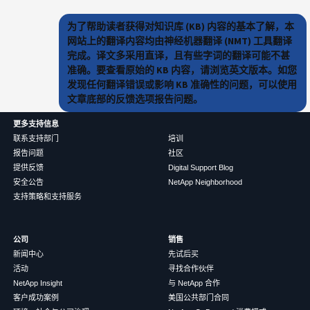
为了帮助读者获得对知识库 (KB) 内容的基本了解，本
网站上的翻译内容均由神经机器翻译 (NMT) 工具翻译
完成。译文多采用直译，且有些字词的翻译可能不甚
准确。要查看原始的 KB 内容，请浏览英文版本。如您
发现任何翻译错误或影响 KB 准确性的问题，可以使用
文章底部的反馈选项报告问题。
更多支持信息
联系支持部门
培训
报告问题
社区
提供反馈
Digital Support Blog
安全公告
NetApp Neighborhood
支持策略和支持服务
公司
销售
新闻中心
先试后买
活动
寻找合作伙伴
NetApp Insight
与 NetApp 合作
客户成功案例
美国公共部门合同