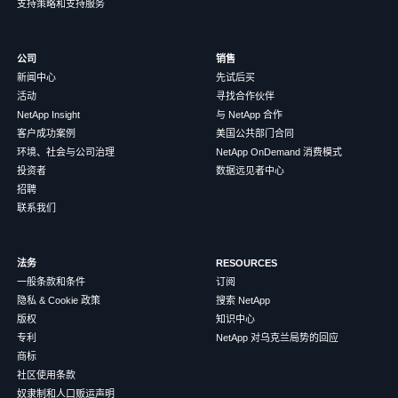
支持策略和支持服务
公司
销售
新闻中心
先试后买
活动
寻找合作伙伴
NetApp Insight
与 NetApp 合作
客户成功案例
美国公共部门合同
环境、社会与公司治理
NetApp OnDemand 消费模式
投资者
数据远见者中心
招聘
联系我们
法务
RESOURCES
一般条款和条件
订阅
隐私 & Cookie 政策
搜索 NetApp
版权
知识中心
专利
NetApp 对乌克兰局势的回应
商标
社区使用条款
奴隶制和人口贩运声明