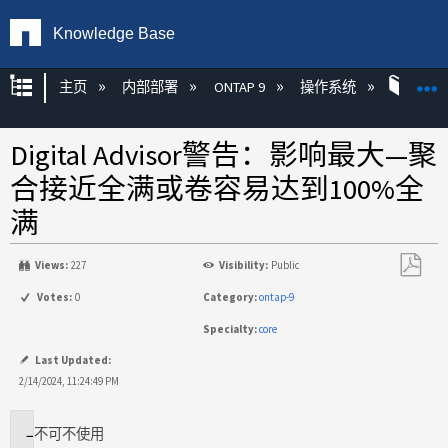
Knowledge Base
扩展/隐缩全局层次
主页
内部部署
ONTAP 9
操作系统
ONT
Digital Advisor警告：影响最大—聚
合接近全满或卷容易达到100%全
满
Views:
227
Visibility:
Public
另
Votes:
0
Category:
ontap-9
存
Specialty:
core
为
PDF
Last Updated:
2/14/2024, 11:24:49 PM
不
可不使用
适