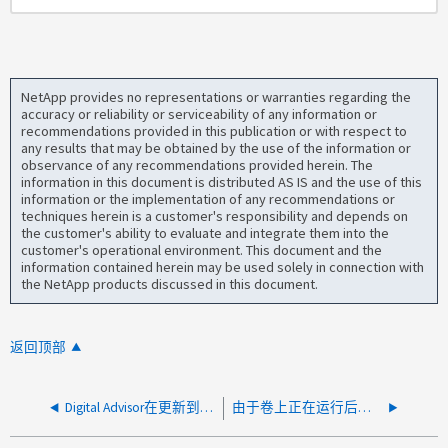
NetApp provides no representations or warranties regarding the
accuracy or reliability or serviceability of any information or
recommendations provided in this publication or with respect to
any results that may be obtained by the use of the information or
observance of any recommendations provided herein. The
information in this document is distributed AS IS and the use of this
information or the implementation of any recommendations or
techniques herein is a customer's responsibility and depends on
the customer's ability to evaluate and integrate them into the
customer's operational environment. This document and the
information contained herein may be used solely in connection with
the NetApp products discussed in this document.
返回顶部
Digital Advisor在更新到ONTAP 9.10.1+后报告NTP风险
由于卷上正在运行后台重复数据删除、禁用T(SSE)失败