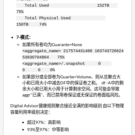
Total Used 152TB
75%
Total Physical Used
150TB 74%
7-模式：
如果所有卷均为Guarante=None
<aggregate_name> 217574431488 163743726624
53830704864 75%
<aggregate_name>/.snapshot 0
0 0 0%
如果部分或全部卷为Guarbe=Volume、则从总聚合大
小和已用大小中减去DF中的保证卷之和。 df -A中的剩
余大小和已用大小用于计算剩余空间。这可能会导致
aggr"已满"、而已禁用卷保证或无保证的卷面临风险。
Digital Advisor健康规则聚合接近全满的影响级别 由以下物理
容量利用率级别决定：
超过97%：高影响
93%至97%：中等影响