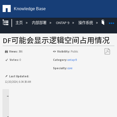
Knowledge Base
扩展/隐缩全局层次
主页
内部部署
ONTAP 9
操作系统
ONT
DF可能会显示逻辑空间占用情况
Views:
386
Visibility:
Public
另
Votes:
0
Category:
ontap-9
存
Specialty:
core
为
PDF
Last Updated:
12/20/2024, 6:34:38 AM
适
用
场
景