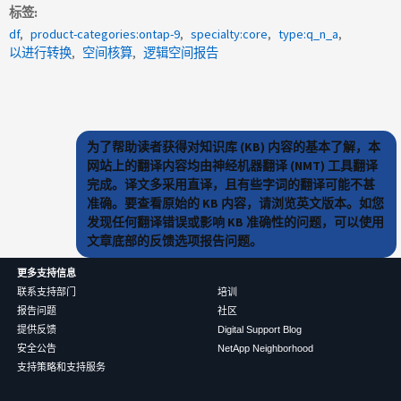
标签
df
product-categories:ontap-9
specialty:core
type:q_n_a
以进行转换
空间核算
逻辑空间报告
为了帮助读者获得对知识库 (KB) 内容的基本了解，本
网站上的翻译内容均由神经机器翻译 (NMT) 工具翻译
完成。译文多采用直译，且有些字词的翻译可能不甚
准确。要查看原始的 KB 内容，请浏览英文版本。如您
发现任何翻译错误或影响 KB 准确性的问题，可以使用
文章底部的反馈选项报告问题。
更多支持信息
联系支持部门
培训
报告问题
社区
提供反馈
Digital Support Blog
安全公告
NetApp Neighborhood
支持策略和支持服务