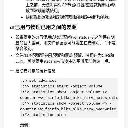
上之前、无法将实时CP节省(打包/重复数据删除)释
放到常规前端使用。
快照溢出(超出快照预留范围的快照中捕获的块)。
df已用与物理已用之间的差距
如果使用的df与使用的物理空间(vol status -S)之间存在明
显的巨大差异、则文件预留很可能发生在卷级别、而不是
聚合级别。
文件/LUN预留是指孔预留和覆盖 预留、其用户为CIFS和
LUN。可以使用stat show命令中的字段来理解这一点。
启动卷对象的统计信息：
::> set advanced
::*> statistics start -object volume
::*> statistics show -object volume <> -
counter wv_fsinfo_blks_blks_rsrv_holes_cifs
::*> statistics show -object volume <> -
counter wv_fsinfo_blks_blks_rsrv_overwrite
::*> statistics stop
示例：