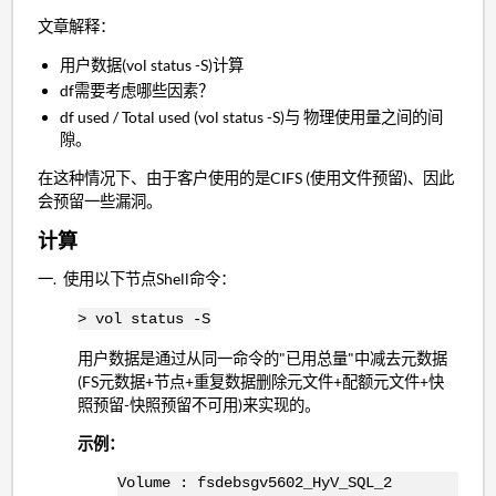
文章解释：
用户数据(vol status -S)计算
df需要考虑哪些因素？
df used / Total used (vol status -S)
与
物理使用量
之间
的
间
隙
。
在这种情况下、由于客户使用的是CIFS (使用文件预留)、因此
会预留一些漏洞。
计算
使用以下节点Shell命令：
> vol status -S
用户数据是通过从同一命令的"已用总量"中减去元数据
(FS元数据+节点+重复数据删除元文件+配额元文件+快
照预留-快照预留不可用)来实现的。
示例：
Volume : fsdebsgv5602_HyV_SQL_2