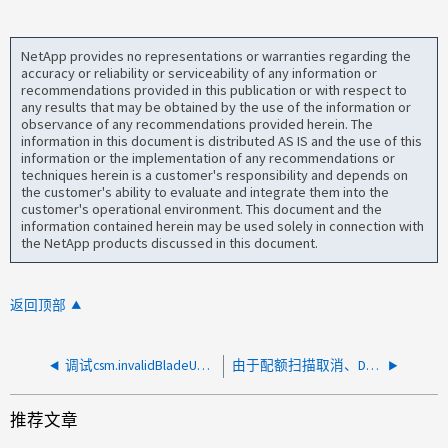
NetApp provides no representations or warranties regarding the
accuracy or reliability or serviceability of any information or
recommendations provided in this publication or with respect to
any results that may be obtained by the use of the information or
observance of any recommendations provided herein. The
information in this document is distributed AS IS and the use of this
information or the implementation of any recommendations or
techniques herein is a customer's responsibility and depends on
the customer's ability to evaluate and integrate them into the
customer's operational environment. This document and the
information contained herein may be used solely in connection with
the NetApp products discussed in this document.
返回顶部
调试csm.invalidBladeUUID
由于配额扫描取消、DF输出报告利用率不正确
推荐文章