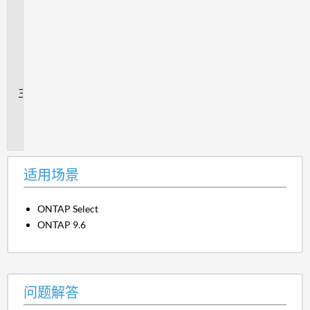
用
之
间
的
差
距
追
加
信
息
适用场景
ONTAP Select
ONTAP 9.6
问题解答