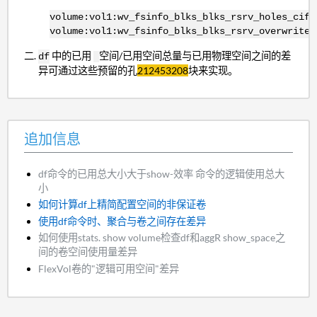
volume:vol1:wv_fsinfo_blks_blks_rsrv_holes_cifs
volume:vol1:wv_fsinfo_blks_blks_rsrv_overwrite:
中的已用
空间
/已用
空间
总量与已用物理
空间
之间的差
df
异可通过这些预留的孔
212453208
块
来实现
。
追加信息
df命令的已用总大小大于show-效率
命令
的逻辑使用总大
小
如何
计算df上精简配置空间的非保证卷
使用df命令时、聚合与卷之间存在差异
如何使用stats. show volume检查df和aggR show_space之
间的卷空间使用量差异
FlexVol卷的"逻辑可用空间"差异