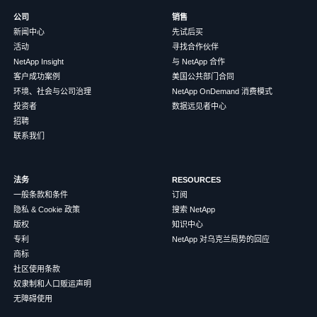
公司
销售
新闻中心
先试后买
活动
寻找合作伙伴
NetApp Insight
与 NetApp 合作
客户成功案例
美国公共部门合同
环境、社会与公司治理
NetApp OnDemand 消费模式
投资者
数据远见者中心
招聘
联系我们
法务
RESOURCES
一般条款和条件
订阅
隐私 & Cookie 政策
搜索 NetApp
版权
知识中心
专利
NetApp 对乌克兰局势的回应
商标
社区使用条款
奴隶制和人口贩运声明
无障碍使用