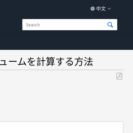
中文
リュームを計算する方法
另
存
为
PDF