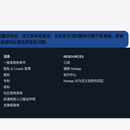
) 工具翻译完成。译文多采用直译，且有些字词的翻译可能不甚准确。要查
文章底部的反馈选项报告问题。
法务
RESOURCES
一般条款和条件
订阅
隐私 & Cookie 政策
搜索 NetApp
版权
知识中心
专利
NetApp 对乌克兰局势的回应
商标
社区使用条款
奴隶制和人口贩运声明
无障碍使用