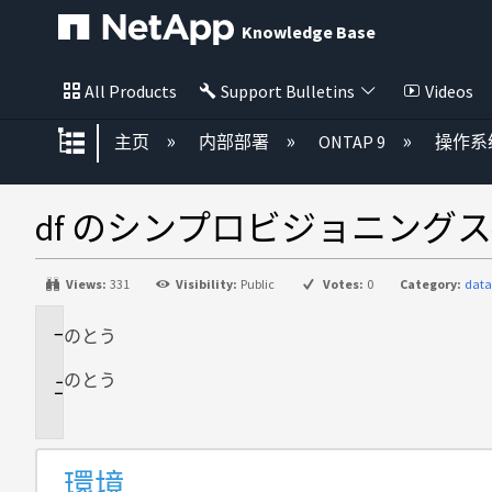
Knowledge Base
All Products
Support Bulletins
Videos
扩展/隐缩全局层次
主页
内部部署
ONTAP 9
操作系
df のシンプロビジョニン
Views:
331
Visibility:
Public
Votes:
0
Category:
data
のとう
環
境
のとう
説
明
環境