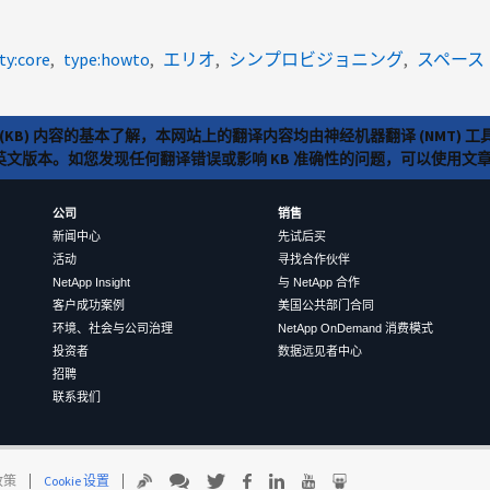
ty:core
type:howto
エリオ
シンプロビジョニング
スペース
(KB) 内容的基本了解，本网站上的翻译内容均由神经机器翻译 (NMT
览英文版本。如您发现任何翻译错误或影响 KB 准确性的问题，可以使用
公司
销售
新闻中心
先试后买
活动
寻找合作伙伴
NetApp Insight
与 NetApp 合作
客户成功案例
美国公共部门合同
环境、社会与公司治理
NetApp OnDemand 消费模式
投资者
数据远见者中心
招聘
联系我们
 政策
Cookie 设置