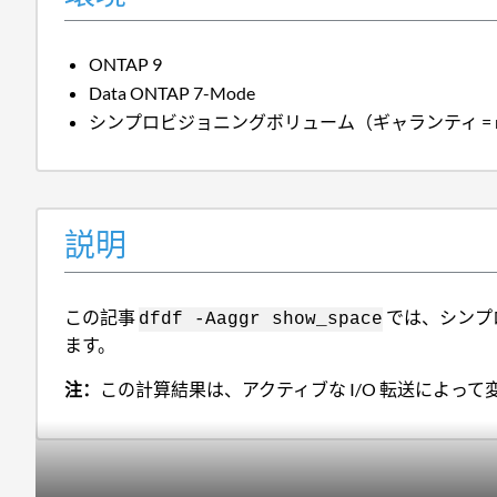
ONTAP 9
Data ONTAP 7-Mode
シンプロビジョニングボリューム（ギャランティ = no
説明
この記事
では、シンプロ
df
df -A
aggr show_space
ます。
注：
この計算結果は、アクティブな I/O 転送によっ