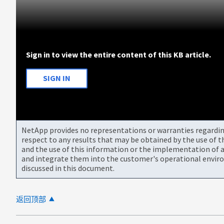
Sign in to view the entire content of this KB article.
SIGN IN
NetApp provides no representations or warranties regarding 
respect to any results that may be obtained by the use of 
and the use of this information or the implementation of a
and integrate them into the customer's operational envir
discussed in this document.
返回顶部