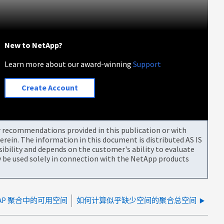
New to NetApp?
Learn more about our award-winning
Support
Create Account
or recommendations provided in this publication or with
rein. The information in this document is distributed AS IS
bility and depends on the customer's ability to evaluate
be used solely in connection with the NetApp products
TAP 聚合中的可用空间
如何计算似乎缺少空间的聚合总空间