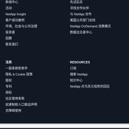
新闻中心
先试后买
活动
寻找合作伙伴
NetApp Insight
与 NetApp 合作
客户成功案例
美国公共部门合同
环境、社会与公司治理
NetApp OnDemand 消费模式
投资者
数据远见者中心
招聘
联系我们
法务
RESOURCES
一般条款和条件
订阅
隐私 & Cookie 政策
搜索 NetApp
版权
知识中心
专利
NetApp 对乌克兰局势的回应
商标
社区使用条款
奴隶制和人口贩运声明
无障碍使用