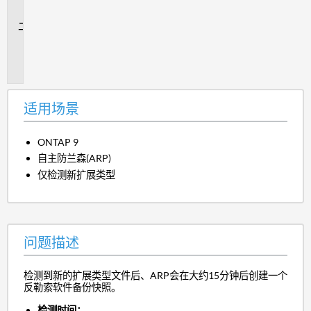
景
问
题
描
述
适用场景
ONTAP 9
自主防兰森(ARP)
仅检测新扩展类型
问题描述
检测到新的扩展类型文件后、ARP会在大约15分钟后创建一个
反勒索软件备份快照。
检测时间：