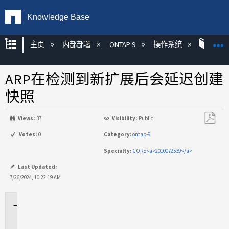
Knowledge Base
扩展/隐缩全局层次
主页
内部部署
ONTAP 9
操作系统
ONT
ARP在检测到新扩展后会延迟创建
快照
Views:
37
Visibility:
Public
另
Votes:
0
Category:
ontap-9
存
Specialty:
CORE<a>2010072539</a>
为
PDF
Last Updated:
7/26/2024, 10:22:19 AM
适
用
场