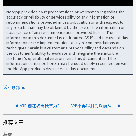
NetApp provides no representations or warranties regarding the
accuracy or reliability or serviceability of any information or
recommendations provided in this publication or with respect to
any results that may be obtained by the use of the information or
observance of any recommendations provided herein. The
information in this document is distributed AS IS and the use of this
information or the implementation of any recommendations or
techniques herein is a customer's responsibility and depends on
the customer's ability to evaluate and integrate them into the
customer's operational environment. This document and the
information contained herein may be used solely in connection with
the NetApp products discussed in this document.
返回顶部
ARP 创建攻击概率为"无"的过量快照
ARP不再检测到以前从未检测到的文件扩展名
推荐文章
标签