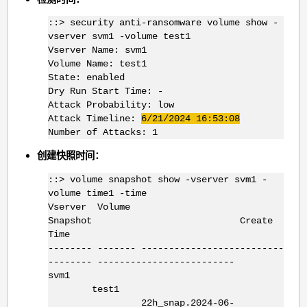
::> security anti-ransomware volume show -
vserver svm1 -volume test1
Vserver Name: svm1
Volume Name: test1
State: enabled
Dry Run Start Time: -
Attack Probability: low
Attack Timeline:
6/21/2024 16:53:08
Number of Attacks: 1
创建快照时间：
::> volume snapshot show -vserver svm1 -
volume time1 -time
Vserver Volume
Snapshot Create
Time
-------- ------- --------------------------
-------- -------------------------
svm1
test1
22h_snap.2024-06-