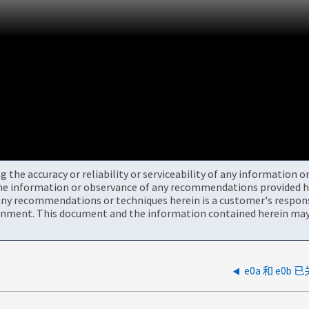
the accuracy or reliability or serviceability of any information 
the information or observance of any recommendations provided he
ny recommendations or techniques herein is a customer's responsi
onment. This document and the information contained herein may 
e0a 和 e0b 