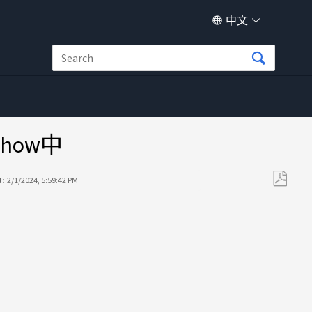
中文
show中
d:
2/1/2024, 5:59:42 PM
另
存
为
PDF