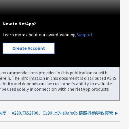
New to NetApp?
Learn more about our award-winning
Support
Create Account
or recommendations provided in this publication or with
rein. The information in this document is distributed AS IS
bility and depends on the customer's ability to evaluate
be used solely in connection with the NetApp products
已关闭
A220/FAS2700、C190 上的 e0a/e0b 链路抖动导致接管