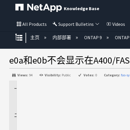
Knowledge Base
All Products
Support Bulletins
Videos
扩展/隐缩全局层次
主页
内部部署
ONTAP 9
ONTA
e0a和e0b不会显示在A400/FAS83
Views:
94
Visibility:
Public
Votes:
0
Category:
fas-
适
用
场
景
问
题
描