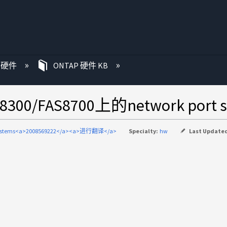
P 硬件
ONTAP 硬件 KB
00/FAS8700上的network port 
systems<a>2008569222</a><a>进行翻译</a>
Specialty:
hw
Last Update