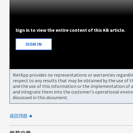
Sign in to view the entire content of this KB article.
SIGN IN
NetApp provides no representations or warranties regarding 
respect to any results that may be obtained by the use of 
and the use of this information or the implementation of a
and integrate them into the customer's operational envir
discussed in this document.
返回顶部