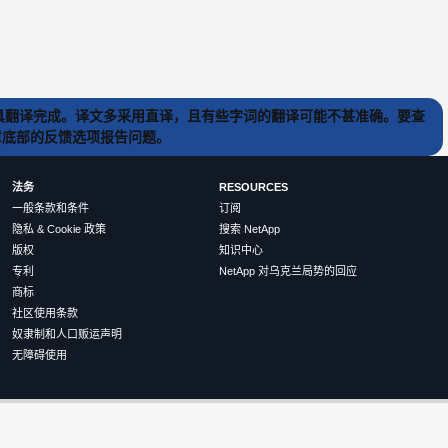
) 工具翻译完成。译文多采用直译，且有些字词的翻译可能不甚准确。要查
文章底部的反馈选项报告问题。
法务
RESOURCES
一般条款和条件
订阅
隐私 & Cookie 政策
搜索 NetApp
版权
知识中心
专利
NetApp 对乌克兰局势的回应
商标
社区使用条款
奴隶制和人口贩运声明
无障碍使用