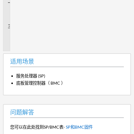
问
题
解
答
追
加
信
息
适用场景
服务处理器 (SP)
底板管理控制器（ BMC ）
问题解答
您可以在此处找到SP/BMC表-
SP和BMC固件