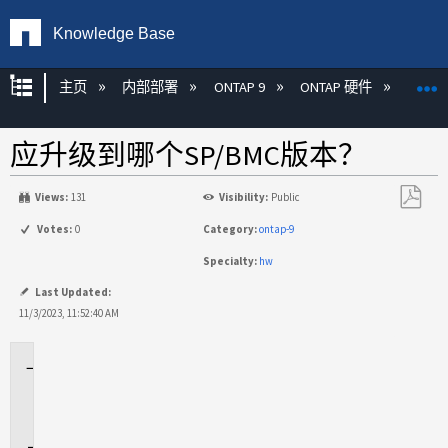
Knowledge Base
扩展/隐缩全局层次
主页
内部部署
ONTAP 9
ONTAP 硬件
ON
应升级到哪个SP/BMC版本？
Views:
131
Visibility:
Public
另
Votes:
0
Category:
ontap-9
存
Specialty:
hw
为
PDF
Last Updated:
11/3/2023, 11:52:40 AM
适
用
场
景