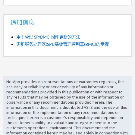
追加信息
用于管理 SP/BMC 固件更新的方法
更新服务处理器(SP)/基板管理控制器(BMC)的步骤
NetApp provides no representations or warranties regarding the
accuracy or reliability or serviceability of any information or
recommendations provided in this publication or with respect to
any results that may be obtained by the use of the information or
observance of any recommendations provided herein. The
information in this document is distributed AS IS and the use of this
information or the implementation of any recommendations or
techniques herein is a customer's responsibility and depends on
the customer's ability to evaluate and integrate them into the
customer's operational environment. This document and the
information contained herein may be used solely in connection with