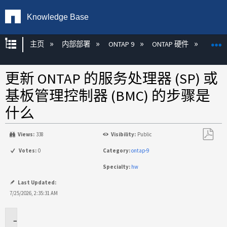
Knowledge Base
扩展/隐缩全局层次
主页
内部部署
ONTAP 9
ONTAP 硬件
ON
更新 ONTAP 的服务处理器 (SP) 或
基板管理控制器 (BMC) 的步骤是
什么
Views:
338
Visibility:
Public
另
Votes:
0
Category:
ontap-9
存
Specialty:
hw
为
PDF
Last Updated:
7/25/2026, 2:35:31 AM
适