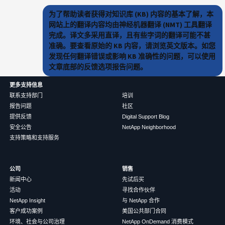
为了帮助读者获得对知识库 (KB) 内容的基本了解，本
网站上的翻译内容均由神经机器翻译 (NMT) 工具翻译
完成。译文多采用直译，且有些字词的翻译可能不甚
准确。要查看原始的 KB 内容，请浏览英文版本。如您
发现任何翻译错误或影响 KB 准确性的问题，可以使用
文章底部的反馈选项报告问题。
更多支持信息
联系支持部门
培训
报告问题
社区
提供反馈
Digital Support Blog
安全公告
NetApp Neighborhood
支持策略和支持服务
公司
销售
新闻中心
先试后买
活动
寻找合作伙伴
NetApp Insight
与 NetApp 合作
客户成功案例
美国公共部门合同
环境、社会与公司治理
NetApp OnDemand 消费模式