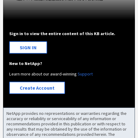
Sign in to view the entire content of this KB article.
SIGN IN
New to NetApp?
Learn more about our award-winning
Support
Create Account
NetApp provides no representations or warranties regarding the
accuracy or reliability or serviceability of any information or
recommendations provided in this publication or with respect to
any results that may be obtained by the use of the information or
observance of any recommendations provided herein. The