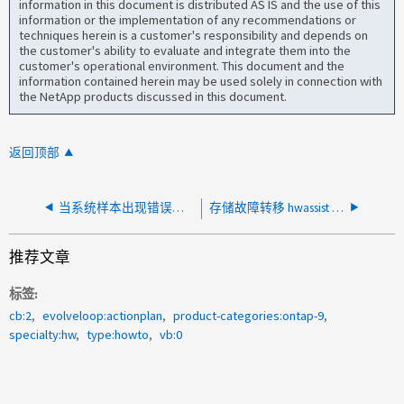
information in this document is distributed AS IS and the use of this
information or the implementation of any recommendations or
techniques herein is a customer's responsibility and depends on
the customer's ability to evaluate and integrate them into the
customer's operational environment. This document and the
information contained herein may be used solely in connection with
the NetApp products discussed in this document.
返回顶部
当系统样本出现错误时，“statistics top file/client show”命令失败
存储故障转移 hwassist show 命令输出"未收到来自配对节点的 hwassist keep alive 警报"
推荐文章
标签
cb:2
evolveloop:actionplan
product-categories:ontap-9
specialty:hw
type:howto
vb:0