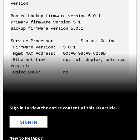
version
=======
Booted backup firmware version 5.0.1
Primary firmware version 5.1
Backup firmware version 5.0.1
Service Processor Status: Online
Firmware Version: 5.0.1
Mgmt MAC Address: 00:A0:98:A9:C2:9D
Ethernet Link: up, full duplex, auto-neg
complete
Using DHCP: no
Sign in to view the entire content of this KB article.
SIGN IN
New to NetApp?