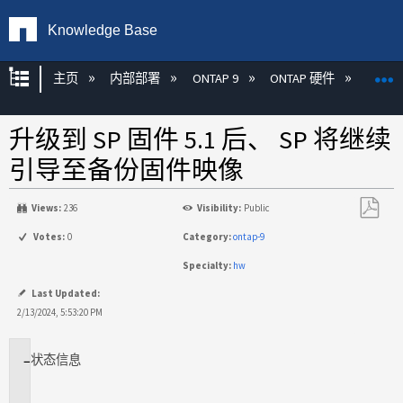
Knowledge Base
扩展/隐缩全局层次
主页
内部部署
ONTAP 9
ONTAP 硬件
ON
升级到 SP 固件 5.1 后、 SP 将继续
引导至备份固件映像
Views:
236
Visibility:
Public
另
Votes:
0
Category:
ontap-9
存
Specialty:
hw
为
PDF
Last Updated:
2/13/2024, 5:53:20 PM
状态
信息
适
用
场