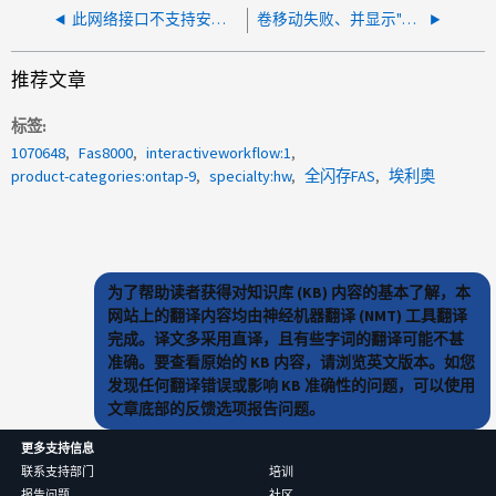
此网络接口不支持安装的 SFP+ 模块
卷移动失败、并显示"卷涉及SnapMirror操作"错误
推荐文章
标签
1070648
Fas8000
interactiveworkflow:1
product-categories:ontap-9
specialty:hw
全闪存FAS
埃利奥
为了帮助读者获得对知识库 (KB) 内容的基本了解，本
网站上的翻译内容均由神经机器翻译 (NMT) 工具翻译
完成。译文多采用直译，且有些字词的翻译可能不甚
准确。要查看原始的 KB 内容，请浏览英文版本。如您
发现任何翻译错误或影响 KB 准确性的问题，可以使用
文章底部的反馈选项报告问题。
更多支持信息
联系支持部门
培训
报告问题
社区