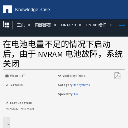
Knowledge Base
扩展/隐缩全局层次
主页
内部部署
ONTAP 9
ONTAP 硬件
ON
在电池电量不足的情况下启动
后，由于 NVRAM 电池故障，系统
关闭
Views:
117
Visibility:
Public
另
Votes:
0
Category:
fas-systems
存
Specialty:
hw
为
PDF
Last Updated:
7/12/2026, 12:34:25 AM
适