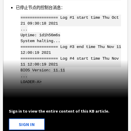
已停止节点的控制台消息：
================ Log #1 start time Thu Oct
21 09:30:18 2021
...
Uptime: 1d1h56m6s
System halting...
================ Log #3 end time Thu Nov 11
12:00:19 2021
================ Log #4 start time Thu Nov
11 12:00:19 2021
BIOS Version: 11.11
...
LOADER-A>
Sign in to view the entire content of this KB article.
SIGN IN