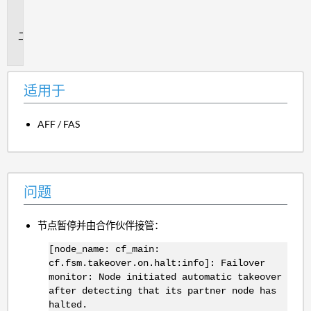
用
于
问
题
适用于
AFF / FAS
问题
节点暂停并由合作伙伴接管：
[node_name: cf_main:
cf.fsm.takeover.on.halt:info]: Failover
monitor: Node initiated automatic takeover
after detecting that its partner node has
halted.