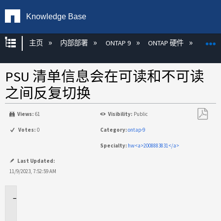
Knowledge Base
扩展/隐缩全局层次
主页
内部部署
ONTAP 9
ONTAP 硬件
ON
PSU 清单信息会在可读和不可读
之间反复切换
Views:
61
Visibility:
Public
另
Votes:
0
Category:
ontap-9
存
Specialty:
hw<a>2008883831</a>
为
PDF
Last Updated:
11/9/2023, 7:52:59 AM
适
用
场