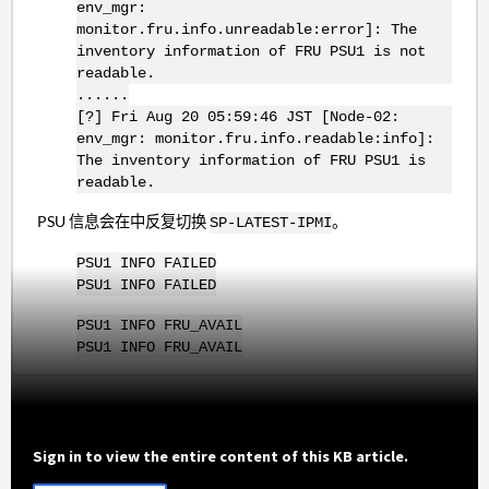
env_mgr:
monitor.fru.info.unreadable:error]: The
inventory information of FRU PSU1 is not
readable.
......
[?] Fri Aug 20 05:59:46 JST [Node-02:
env_mgr: monitor.fru.info.readable:info]:
The inventory information of FRU PSU1 is
readable.
PSU 信息会在中反复切换
。
SP-LATEST-IPMI
PSU1 INFO FAILED
PSU1 INFO FAILED
PSU1 INFO FRU_AVAIL
PSU1 INFO FRU_AVAIL
Sign in to view the entire content of this KB article.