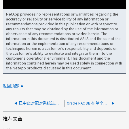
NetApp provides no representations or warranties regarding the
accuracy or reliability or serviceability of any information or
recommendations provided in this publication or with respect to
any results that may be obtained by the use of the information or
observance of any recommendations provided herein. The
information in this document is distributed AS IS and the use of this
information or the implementation of any recommendations or
techniques herein is a customer's responsibility and depends on
the customer's ability to evaluate and integrate them into the
customer's operational environment. This document and the
information contained herein may be used solely in connection with
the NetApp products discussed in this document.
返回顶部
已中止对配对系统进行优化接管、无法禁用BDFU
Oracle RAC DB 在单个路径故障后崩溃
推荐文章