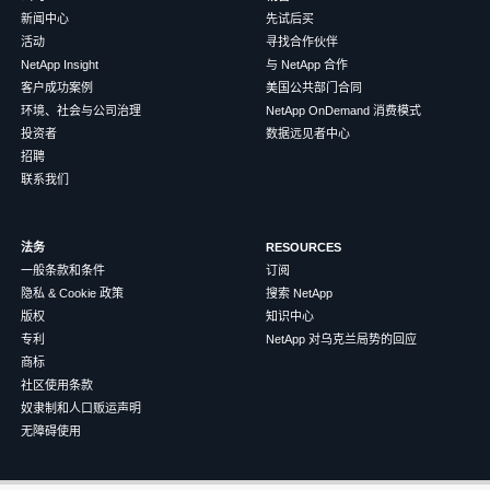
新闻中心
先试后买
活动
寻找合作伙伴
NetApp Insight
与 NetApp 合作
客户成功案例
美国公共部门合同
环境、社会与公司治理
NetApp OnDemand 消费模式
投资者
数据远见者中心
招聘
联系我们
法务
RESOURCES
一般条款和条件
订阅
隐私 & Cookie 政策
搜索 NetApp
版权
知识中心
专利
NetApp 对乌克兰局势的回应
商标
社区使用条款
奴隶制和人口贩运声明
无障碍使用