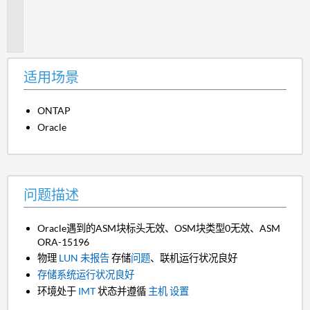
题
描
述
适用场景
ONTAP
Oracle
问题描述
Oracle遇到的ASM块标头无效、OSM块类型0无效、ASM
ORA-15196
物理
LUN
未报告
存储
问题
、联机运行状况良好
存储系统运行状况良好
环境处于
IMT
状态并遵循
主机
设置