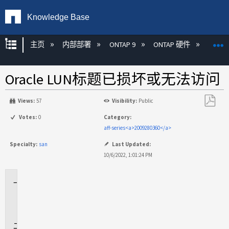
Knowledge Base
扩展/隐缩全局层次
主页
内部部署
ONTAP 9
ONTAP 硬件
ON
Oracle LUN标题已损坏或无法访问
Views:
57
Visibility:
Public
另
Votes:
0
Category:
存
aff-series<a>2009280360</a>
为
Specialty:
san
Last Updated:
PDF
10/6/2022, 1:01:24 PM
适
用
场
景
问