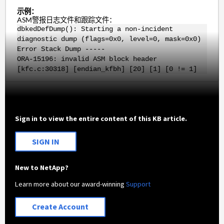
示例：
ASM警报日志文件和跟踪文件：
dbkedDefDump(): Starting a non-incident
diagnostic dump (flags=0x0, level=0, mask=0x0)
Error Stack Dump -----
ORA-15196: invalid ASM block header
[kfc.c:30318] [endian_kfbh] [20] [1] [0 != 1]
Sign in to view the entire content of this KB article.
SIGN IN
New to NetApp?
Learn more about our award-winning
Support
Create Account