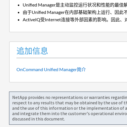
Unified Manager是主动监控运行状况和性能的最
由于Unified Manager在内部基础架构上运行、
ActiveIQ受Internet连接等外部因素的影响。因
追加信息
OnCommand Unified Manager简介
NetApp provides no representations or warranties regarding 
respect to any results that may be obtained by the use of 
and the use of this information or the implementation of a
and integrate them into the customer's operational envir
discussed in this document.