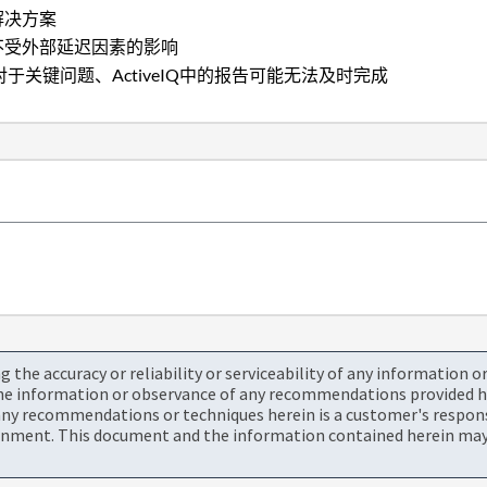
佳解决方案
因此不受外部延迟因素的影响
此、对于关键问题、ActiveIQ中的报告可能无法及时完成
the accuracy or reliability or serviceability of any information 
the information or observance of any recommendations provided he
ny recommendations or techniques herein is a customer's responsi
onment. This document and the information contained herein may 