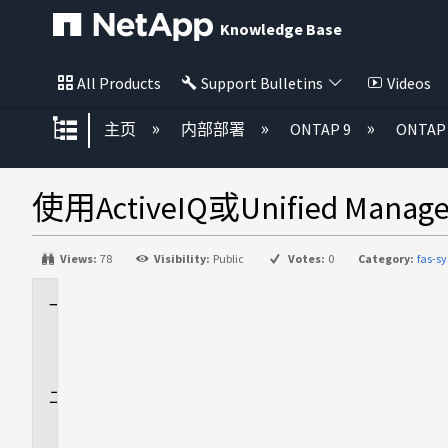
Knowledge Base
All Products
Support Bulletins
Videos
扩展/隐缩全局层次
主页
内部部署
ONTAP 9
ONTA
使用ActiveIQ或Unified M
Views:
78
Visibility:
Public
Votes:
0
Category:
fas-s
适
用
场
景
问
题
解