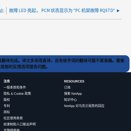
停止
故障 LED 亮起， PCM 状态显示为 "PC 机架故障 RQSTD"
) 工具翻译完成。译文多采用直译，且有些字词的翻译可能不甚准确。要查
文章底部的反馈选项报告问题。
法务
RESOURCES
一般条款和条件
订阅
隐私 & Cookie 政策
搜索 NetApp
版权
知识中心
专利
NetApp 对乌克兰局势的回应
商标
社区使用条款
奴隶制和人口贩运声明
无障碍使用