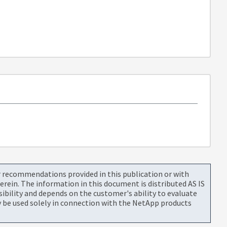
or recommendations provided in this publication or with
rein. The information in this document is distributed AS IS
bility and depends on the customer's ability to evaluate
be used solely in connection with the NetApp products