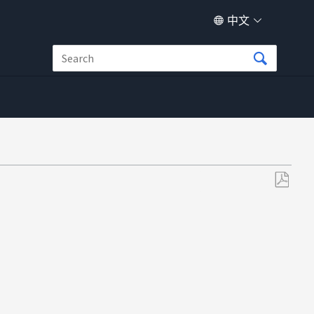
中文
另
存
为
PDF