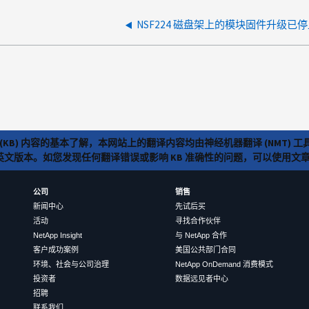
NSF224 磁盘架上的模块固件升级已
(KB) 内容的基本了解，本网站上的翻译内容均由神经机器翻译 (NMT
览英文版本。如您发现任何翻译错误或影响 KB 准确性的问题，可以使用
公司
销售
新闻中心
先试后买
活动
寻找合作伙伴
NetApp Insight
与 NetApp 合作
客户成功案例
美国公共部门合同
环境、社会与公司治理
NetApp OnDemand 消费模式
投资者
数据远见者中心
招聘
联系我们