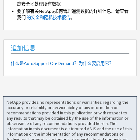
践安全地处理所有数据。
要了解有关NetApp如何管理遥测数据的详细信息、请查看
我们
的安全和隐私技术报告
。
追加信息
什么是AutoSupport On-Demand？为什么要启用它？
NetApp provides no representations or warranties regarding the
accuracy or reliability or serviceability of any information or
recommendations provided in this publication or with respect to
any results that may be obtained by the use of the information or
observance of any recommendations provided herein. The
information in this document is distributed AS IS and the use of this
information or the implementation of any recommendations or
techniques herein is a customer's responsibility and depends on