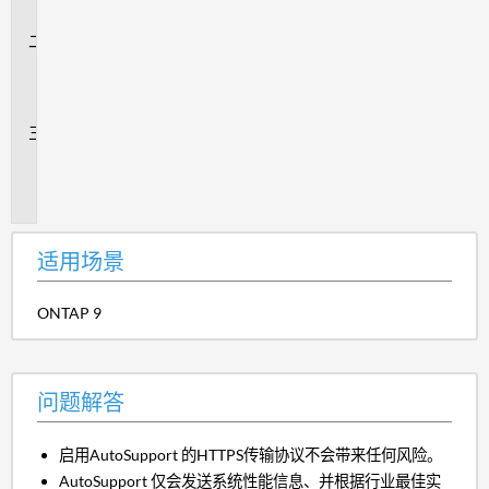
景
问
题
解
答
追
加
信
息
适用场景
ONTAP 9
问题解答
启用AutoSupport 的HTTPS传输协议不会带来任何风险。
AutoSupport 仅会发送系统性能信息、并根据行业最佳实