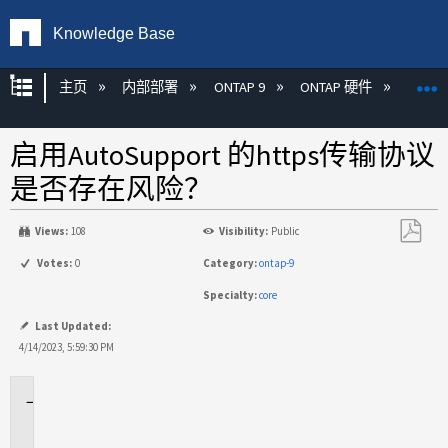
Knowledge Base
扩展/隐缩全局层次
主页
内部部署
ONTAP 9
ONTAP 硬件
ON
启用AutoSupport 的https传输协议
是否存在风险？
Views:
108
Visibility:
Public
另
Votes:
0
Category:
ontap-9
存
Specialty:
core
为
PDF
Last Updated:
4/14/2023, 5:59:30 PM
适
用
场