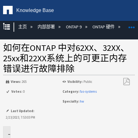
Knowledge Base
扩展/隐缩全局层次
主页
内部部署
ONTAP 9
ONTAP 硬件
ON
如何在ONTAP 中对62XX、32XX、
25xx和22XX系统上的可更正内存
错误进行故障排除
Views:
265
Visibility:
Public
另
Votes:
0
Category:
fas-systems
存
Specialty:
hw
为
PDF
Last Updated:
2/23/2023, 7:53:03 PM
适