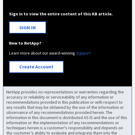
Sign in to view the entire content of this KB article.
SIGN IN
New to NetApp?
Learn more about our award-winning
Support
Create Account
NetApp provides no representations or warranties regarding the
accuracy or reliability or serviceability of any information or
recommendations provided in this publication or with respect to
any results that may be obtained by the use of the information or
observance of any recommendations provided herein. The
information in this document is distributed AS IS and the use of this
information or the implementation of any recommendations or
techniques herein is a customer's responsibility and depends on
the customer's ability to evaluate and integrate them into the