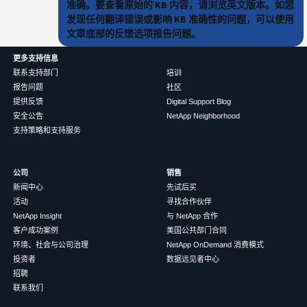
准确。要查看原始的 KB 内容，请浏览英文版本。如您
发现任何翻译错误或影响 KB 准确性的问题，可以使用
文章底部的反馈选项报告问题。
更多支持信息
联系支持部门
培训
报告问题
社区
提供反馈
Digital Support Blog
安全公告
NetApp Neighborhood
支持策略和支持服务
公司
销售
新闻中心
先试后买
活动
寻找合作伙伴
NetApp Insight
与 NetApp 合作
客户成功案例
美国公共部门合同
环境、社会与公司治理
NetApp OnDemand 消费模式
投资者
数据远见者中心
招聘
联系我们