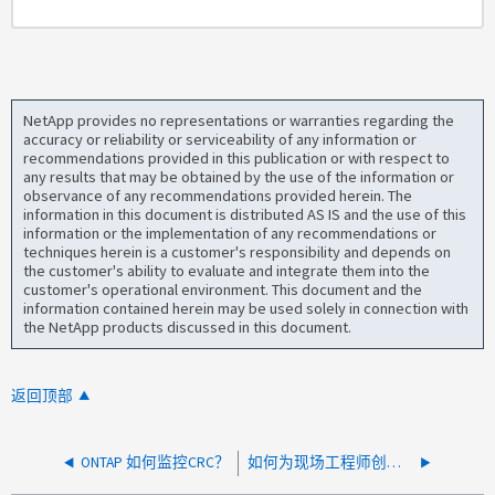
NetApp provides no representations or warranties regarding the
accuracy or reliability or serviceability of any information or
recommendations provided in this publication or with respect to
any results that may be obtained by the use of the information or
observance of any recommendations provided herein. The
information in this document is distributed AS IS and the use of this
information or the implementation of any recommendations or
techniques herein is a customer's responsibility and depends on
the customer's ability to evaluate and integrate them into the
customer's operational environment. This document and the
information contained herein may be used solely in connection with
the NetApp products discussed in this document.
返回顶部
ONTAP 如何监控CRC？
如何为现场工程师创建一个临时帐户以登录以对集群执行维护工作？