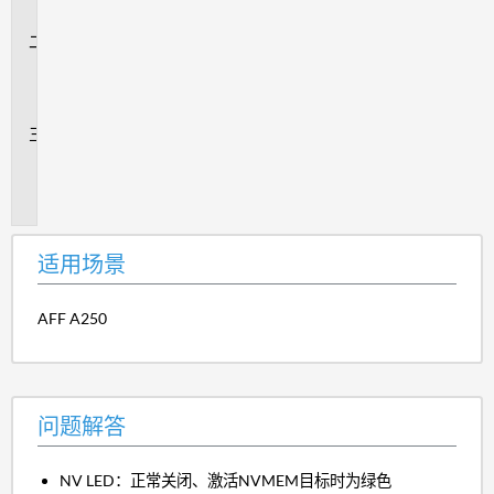
景
问
题
解
答
追
加
信
息
适用场景
AFF A250
问题解答
NV LED：正常关闭、激活NVMEM目标时为绿色