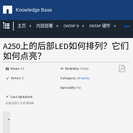
Knowledge Base
扩展/隐缩全局层次
主页
内部部署
ONTAP 9
ONTAP 硬件
ON
A250上的后部LED如何排列？它们
如何点亮？
Views:
83
Visibility:
Public
另
Votes:
0
Category:
aff-series
存
Specialty:
hw
为
PDF
Last Updated:
4/26/2023, 5:53:59 AM
适
用
场