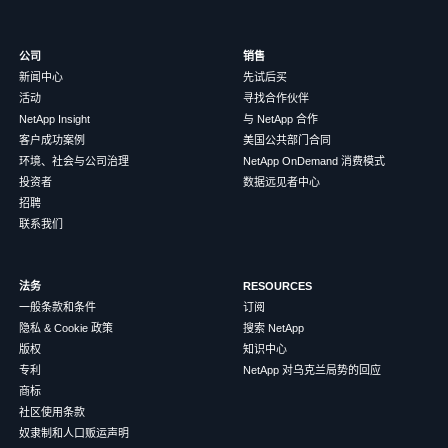
公司
销售
新闻中心
先试后买
活动
寻找合作伙伴
NetApp Insight
与 NetApp 合作
客户成功案例
美国公共部门合同
环境、社会与公司治理
NetApp OnDemand 消费模式
投资者
数据远见者中心
招聘
联系我们
法务
RESOURCES
一般条款和条件
订阅
隐私 & Cookie 政策
搜索 NetApp
版权
知识中心
专利
NetApp 对乌克兰局势的回应
商标
社区使用条款
奴隶制和人口贩运声明