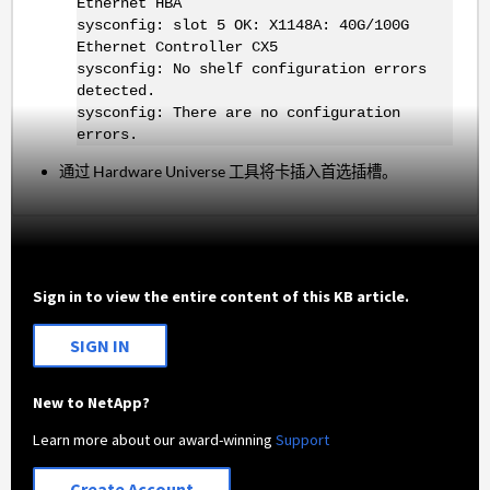
Ethernet HBA
sysconfig: slot 5 OK: X1148A: 40G/100G
Ethernet Controller CX5
sysconfig: No shelf configuration errors
detected.
sysconfig: There are no configuration
errors.
通过 Hardware Universe 工具将卡插入首选插槽。
Sign in to view the entire content of this KB article.
SIGN IN
New to NetApp?
Learn more about our award-winning
Support
Create Account