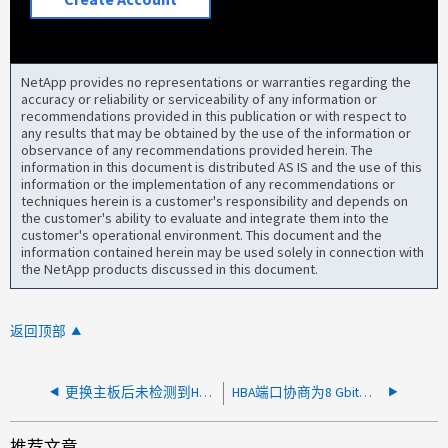
NetApp provides no representations or warranties regarding the
accuracy or reliability or serviceability of any information or
recommendations provided in this publication or with respect to
any results that may be obtained by the use of the information or
observance of any recommendations provided herein. The
information in this document is distributed AS IS and the use of this
information or the implementation of any recommendations or
techniques herein is a customer's responsibility and depends on
the customer's ability to evaluate and integrate them into the
customer's operational environment. This document and the
information contained herein may be used solely in connection with
the NetApp products discussed in this document.
返回顶部
更换主板后未检测到HBA卡X2071A
HBA端口协商为8 Gbit、而不是16 Gbit
推荐文章