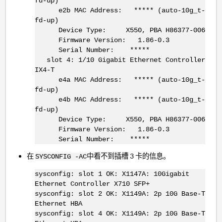
fd-up)
e2b MAC Address: ***** (auto-10g_t-
fd-up)
Device Type: X550, PBA H86377-006
Firmware Version: 1.86-0.3
Serial Number: *****
slot 4: 1/10 Gigabit Ethernet Controller
IX4-T
e4a MAC Address: ***** (auto-10g_t-
fd-up)
e4b MAC Address: ***** (auto-10g_t-
fd-up)
Device Type: X550, PBA H86377-006
Firmware Version: 1.86-0.3
Serial Number: *****
在
中看不到插槽 3 卡的信息。
SYSCONFIG -AC
sysconfig: slot 1 OK: X1147A: 10Gigabit
Ethernet Controller X710 SFP+
sysconfig: slot 2 OK: X1149A: 2p 10G Base-T
Ethernet HBA
sysconfig: slot 4 OK: X1149A: 2p 10G Base-T