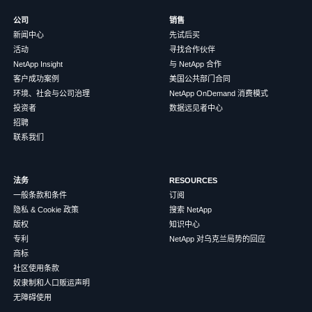
公司
销售
新闻中心
先试后买
活动
寻找合作伙伴
NetApp Insight
与 NetApp 合作
客户成功案例
美国公共部门合同
环境、社会与公司治理
NetApp OnDemand 消费模式
投资者
数据远见者中心
招聘
联系我们
法务
RESOURCES
一般条款和条件
订阅
隐私 & Cookie 政策
搜索 NetApp
版权
知识中心
专利
NetApp 对乌克兰局势的回应
商标
社区使用条款
奴隶制和人口贩运声明
无障碍使用