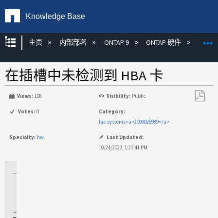
Knowledge Base
扩展/隐缩全局层次
主页
内部部署
ONTAP 9
ONTAP 硬件
ON
在插槽中未检测到 HBA 卡
Views:
108
Visibility:
Public
另
Votes:
0
Category:
存
fas-systems<a>2009026989</a>
为
Specialty:
hw
Last Updated:
PDF
10/24/2023, 1:23:41 PM
适
用
场
景
问