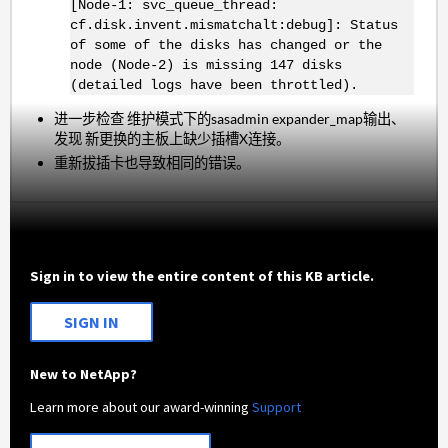
[Node-1: svc_queue_thread:
cf.disk.invent.mismatchalt:debug]: Status
of some of the disks has changed or the
node (Node-2) is missing 147 disks
(detailed logs have been throttled).
进一步检查 维护模式下的sasadmin expander_map输出、
发现 新更换的主板上缺少插槽X连接。
重新拔插卡也导致相同的错误。
Sign in to view the entire content of this KB article.
SIGN IN
New to NetApp?
Learn more about our award-winning
Support