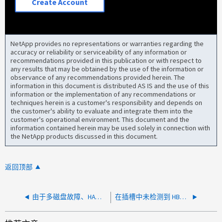
Create Account
NetApp provides no representations or warranties regarding the
accuracy or reliability or serviceability of any information or
recommendations provided in this publication or with respect to
any results that may be obtained by the use of the information or
observance of any recommendations provided herein. The
information in this document is distributed AS IS and the use of this
information or the implementation of any recommendations or
techniques herein is a customer's responsibility and depends on
the customer's ability to evaluate and integrate them into the
customer's operational environment. This document and the
information contained herein may be used solely in connection with
the NetApp products discussed in this document.
返回顶部
由于多磁盘故障、HA对已关闭
在插槽中未检测到 HBA 卡