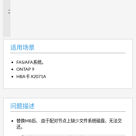
景
问
题
描
述
适用场景
FAS/AFA系统。
ONTAP 9
HBA卡 X2071A
问题描述
替换MB后、 由于配对节点上缺少文件系统磁盘、无法交
还。