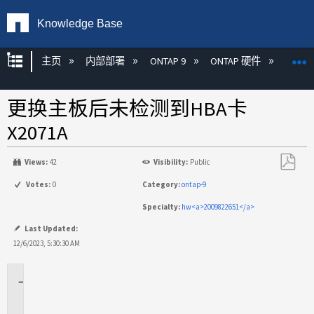
Knowledge Base
扩展/隐缩全局层次
主页
内部部署
ONTAP 9
ONTAP 硬件
ON
更换主板后未检测到HBA卡
X2071A
Views:
42
Visibility:
Public
另
Votes:
0
Category:
ontap-9
存
Specialty:
hw<a>2009822651</a>
为
PDF
Last Updated:
12/6/2023, 5:30:30 AM
适
用
场