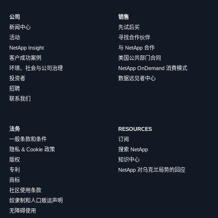
公司
销售
新闻中心
先试后买
活动
寻找合作伙伴
NetApp Insight
与 NetApp 合作
客户成功案例
美国公共部门合同
环境、社会与公司治理
NetApp OnDemand 消费模式
投资者
数据远见者中心
招聘
联系我们
法务
RESOURCES
一般条款和条件
订阅
隐私 & Cookie 政策
搜索 NetApp
版权
知识中心
专利
NetApp 对乌克兰局势的回应
商标
社区使用条款
奴隶制和人口贩运声明
无障碍使用