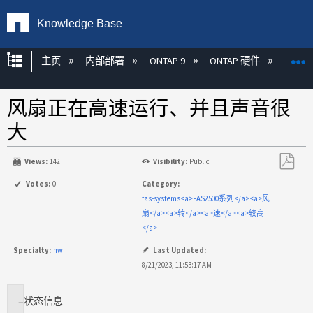
Knowledge Base
扩展/隐缩全局层次
主页
内部部署
ONTAP 9
ONTAP 硬件
ON
风扇正在高速运行、并且声音很
大
Views:
142
Visibility:
Public
另
Votes:
0
Category:
存
fas-systems<a>FAS2500系列</a><a>风
为
扇</a><a>转</a><a>速</a><a>较高
PDF
</a>
Specialty:
hw
Last Updated:
8/21/2023, 11:53:17 AM
状态
信息
适