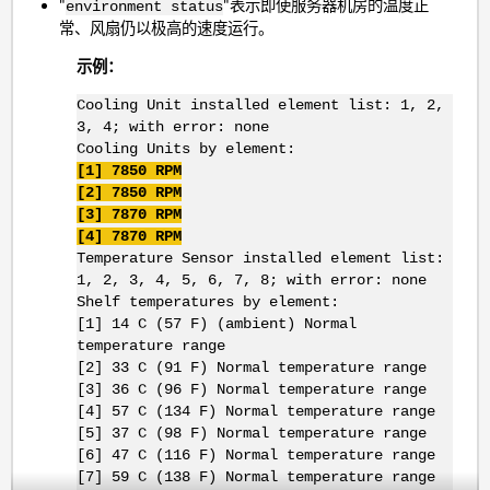
"
"表示即使服务器机房的温度正
environment status
常、风扇仍以极高的速度运行。
示例：
Cooling Unit installed element list: 1, 2,
3, 4; with error: none
Cooling Units by element:
[1] 7850 RPM
[2] 7850 RPM
[3] 7870 RPM
[4] 7870 RPM
Temperature Sensor installed element list:
1, 2, 3, 4, 5, 6, 7, 8; with error: none
Shelf temperatures by element:
[1] 14 C (57 F) (ambient) Normal
temperature range
[2] 33 C (91 F) Normal temperature range
[3] 36 C (96 F) Normal temperature range
[4] 57 C (134 F) Normal temperature range
[5] 37 C (98 F) Normal temperature range
[6] 47 C (116 F) Normal temperature range
[7] 59 C (138 F) Normal temperature range