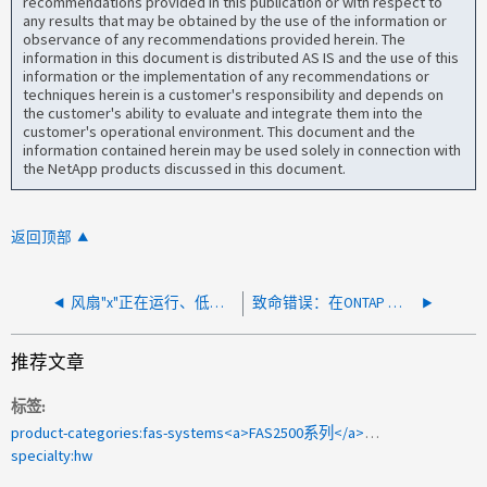
recommendations provided in this publication or with respect to
any results that may be obtained by the use of the information or
observance of any recommendations provided herein. The
information in this document is distributed AS IS and the use of this
information or the implementation of any recommendations or
techniques herein is a customer's responsibility and depends on
the customer's ability to evaluate and integrate them into the
customer's operational environment. This document and the
information contained herein may be used solely in connection with
the NetApp products discussed in this document.
返回顶部
风扇"x"正在运行、低于正常RPM阈值
致命错误：在ONTAP 升级BIOS更新期间BIOS闪存(DXEFV)损坏
推荐文章
标签
product-categories:fas-systems<a>FAS2500系列</a><a>风扇</a><a>转</a><a>速</a><a>较高 </a>
specialty:hw