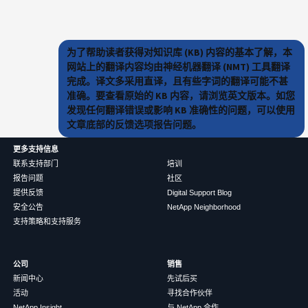
为了帮助读者获得对知识库 (KB) 内容的基本了解，本
网站上的翻译内容均由神经机器翻译 (NMT) 工具翻译
完成。译文多采用直译，且有些字词的翻译可能不甚
准确。要查看原始的 KB 内容，请浏览英文版本。如您
发现任何翻译错误或影响 KB 准确性的问题，可以使用
文章底部的反馈选项报告问题。
更多支持信息
联系支持部门
培训
报告问题
社区
提供反馈
Digital Support Blog
安全公告
NetApp Neighborhood
支持策略和支持服务
公司
销售
新闻中心
先试后买
活动
寻找合作伙伴
NetApp Insight
与 NetApp 合作