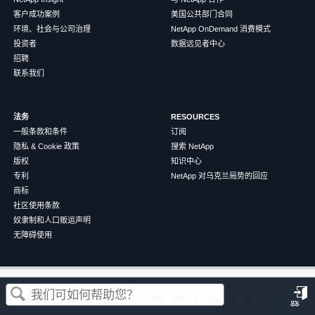
客户成功案例
美国公共部门合同
环境、社会与公司治理
NetApp OnDemand 消费模式
投资者
数据远见者中心
招聘
联系我们
法务
RESOURCES
一般条款和条件
订阅
隐私 & Cookie 政策
搜索 NetApp
版权
知识中心
专利
NetApp 对乌克兰局势的回应
商标
社区使用条款
奴隶制和人口贩运声明
无障碍使用
这篇文章对您有帮助吗？
©
2026
NetApp
中文（简体）
条款和条件
隐私政策
Cookie 政策
Cookie 设置
登
是
否