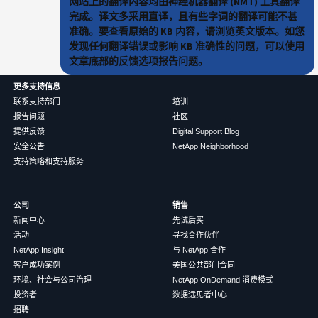
网站上的翻译内容均由神经机器翻译 (NMT) 工具翻译
完成。译文多采用直译，且有些字词的翻译可能不甚
准确。要查看原始的 KB 内容，请浏览英文版本。如您
发现任何翻译错误或影响 KB 准确性的问题，可以使用
文章底部的反馈选项报告问题。
更多支持信息
联系支持部门
培训
报告问题
社区
提供反馈
Digital Support Blog
安全公告
NetApp Neighborhood
支持策略和支持服务
公司
销售
新闻中心
先试后买
活动
寻找合作伙伴
NetApp Insight
与 NetApp 合作
客户成功案例
美国公共部门合同
环境、社会与公司治理
NetApp OnDemand 消费模式
投资者
数据远见者中心
招聘