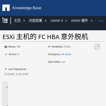
Knowledge Base
扩展/隐缩全局层次
主页
内部部署
ONTAP 9
ONTAP 硬件
ON
ESXi 主机的 FC HBA 意外脱机
Views:
344
Visibility:
Public
另
Votes:
0
Category:
aff-series
存
Specialty:
san
为
PDF
Last Updated:
12/5/2022, 11:52:25 AM
适
用
场
景