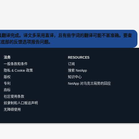
) 工具翻译完成。译文多采用直译，且有些字词的翻译可能不甚准确。要查
文章底部的反馈选项报告问题。
法务
RESOURCES
一般条款和条件
订阅
隐私 & Cookie 政策
搜索 NetApp
版权
知识中心
专利
NetApp 对乌克兰局势的回应
商标
社区使用条款
奴隶制和人口贩运声明
无障碍使用