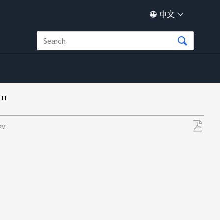
中文
"
 PM
另
存
为
PDF