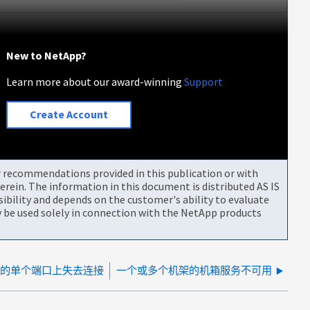
New to NetApp?
Learn more about our award-winning
Support
Create Account
or recommendations provided in this publication or with
rein. The information in this document is distributed AS IS
bility and depends on the customer's ability to evaluate
be used solely in connection with the NetApp products
P 存储上的单个端口上失去连接
一个或多个机架的机箱服务不可用