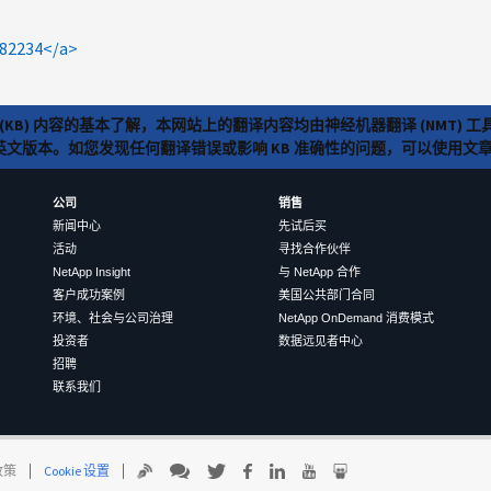
382234</a>
(KB) 内容的基本了解，本网站上的翻译内容均由神经机器翻译 (NMT
览英文版本。如您发现任何翻译错误或影响 KB 准确性的问题，可以使用
公司
销售
新闻中心
先试后买
活动
寻找合作伙伴
NetApp Insight
与 NetApp 合作
客户成功案例
美国公共部门合同
环境、社会与公司治理
NetApp OnDemand 消费模式
投资者
数据远见者中心
招聘
联系我们
 政策
Cookie 设置