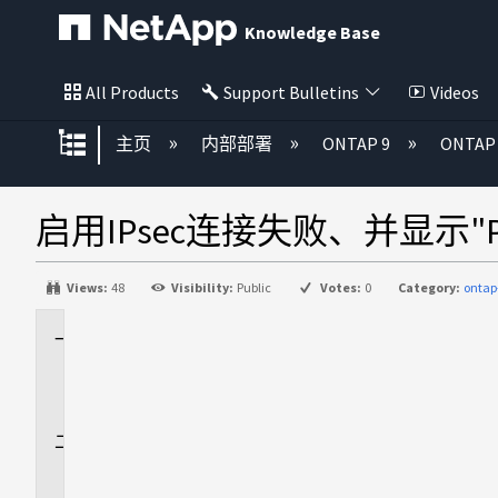
Knowledge Base
All Products
Support Bulletins
Videos
扩展/隐缩全局层次
主页
内部部署
ONTAP 9
ONTA
启用IPsec连接失败、并显示"Payloa
Views:
48
Visibility:
Public
Votes:
0
Category:
ontap
适
用
场
景
问
题
描