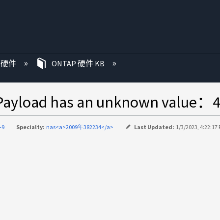
P 硬件
ONTAP 硬件 KB
d has an unknown value：4
-9
Specialty:
nas<a>2009年382234</a>
Last Updated:
1/3/2023, 4:22:17