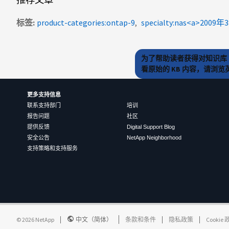
标签
product-categories:ontap-9
specialty:nas<a>2009年
为了帮助读者获得对知识库 
看原始的 KB 内容，请浏
更多支持信息
联系支持部门
培训
报告问题
社区
提供反馈
Digital Support Blog
安全公告
NetApp Neighborhood
支持策略和支持服务
©
2026
NetApp
中文（简体）
条款和条件
隐私政策
Cookie