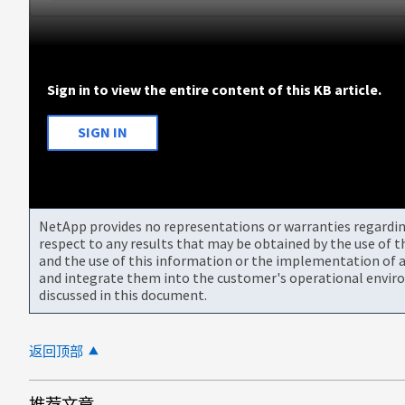
Sign in to view the entire content of this KB article.
SIGN IN
NetApp provides no representations or warranties regarding 
respect to any results that may be obtained by the use of 
and the use of this information or the implementation of a
and integrate them into the customer's operational envir
discussed in this document.
返回顶部
推荐文章