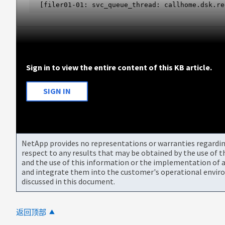
[filer01-01: svc_queue_thread: callhome.dsk.re
Sign in to view the entire content of this KB article.
SIGN IN
NetApp provides no representations or warranties regarding 
respect to any results that may be obtained by the use of 
and the use of this information or the implementation of a
and integrate them into the customer's operational envir
discussed in this document.
返回顶部