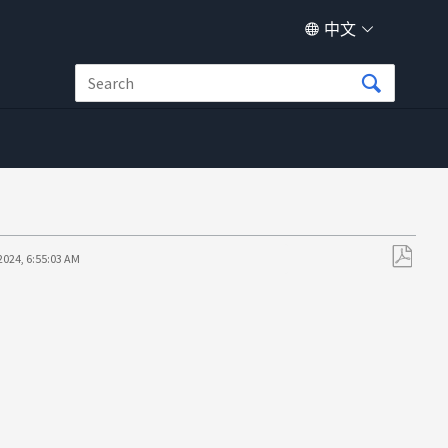
中文
2024, 6:55:03 AM
另
存
为
PDF