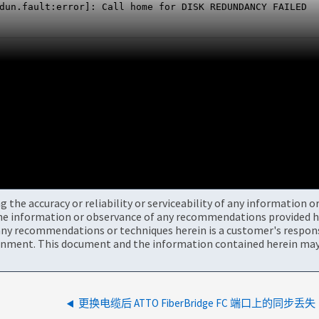
dun.fault:error]: Call home for DISK REDUNDANCY FAILED
the accuracy or reliability or serviceability of any information 
the information or observance of any recommendations provided he
ny recommendations or techniques herein is a customer's responsi
onment. This document and the information contained herein may 
更换电缆后 ATTO FiberBridge FC 端口上的同步丢失