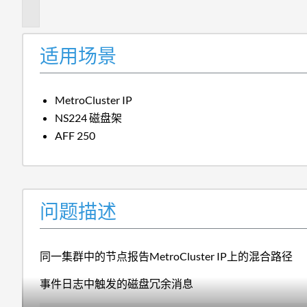
述
适用场景
MetroCluster IP
NS224
磁盘架
AFF 250
问题描述
同一集群中的节点报告MetroCluster IP上的混合路径
事件日志中触发的磁盘冗余消息