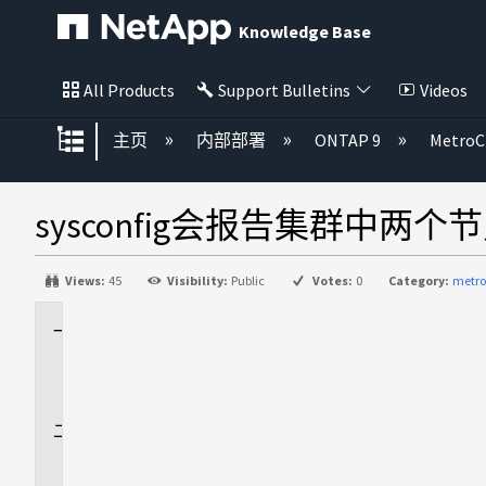
Knowledge Base
All Products
Support Bulletins
Videos
扩展/隐缩全局层次
主页
内部部署
ONTAP 9
MetroC
sysconfig会报告集群中两
Views:
45
Visibility:
Public
Votes:
0
Category:
metro
适
用
场
景
问
题
描