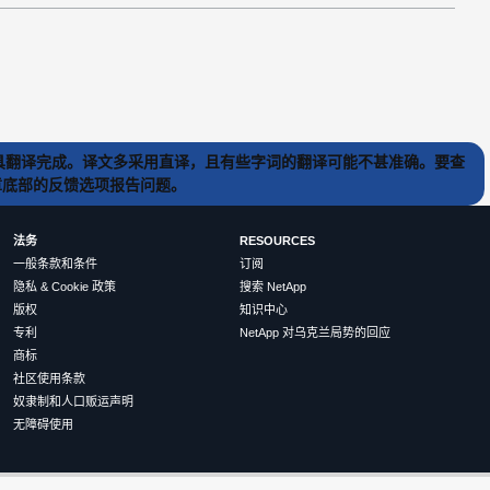
) 工具翻译完成。译文多采用直译，且有些字词的翻译可能不甚准确。要查
文章底部的反馈选项报告问题。
法务
RESOURCES
一般条款和条件
订阅
隐私 & Cookie 政策
搜索 NetApp
版权
知识中心
专利
NetApp 对乌克兰局势的回应
商标
社区使用条款
奴隶制和人口贩运声明
无障碍使用