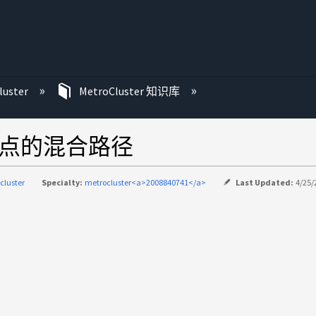
luster
MetroCluster 知识库
个节点的混合路径
cluster
Specialty:
metrocluster<a>2008840741</a>
Last Updated:
4/25/