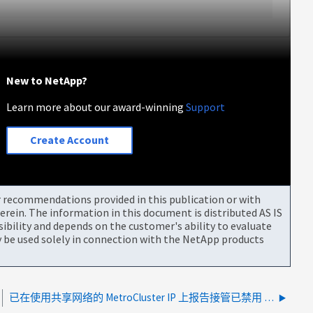
New to NetApp?
Learn more about our award-winning
Support
Create Account
or recommendations provided in this publication or with
rein. The information in this document is distributed AS IS
bility and depends on the customer's ability to evaluate
be used solely in connection with the NetApp products
已在使用共享网络的 MetroCluster IP 上报告接管已禁用 PartnerDisabled