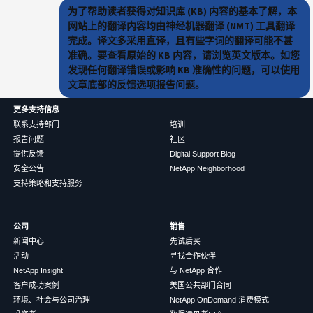
为了帮助读者获得对知识库 (KB) 内容的基本了解，本
网站上的翻译内容均由神经机器翻译 (NMT) 工具翻译
完成。译文多采用直译，且有些字词的翻译可能不甚
准确。要查看原始的 KB 内容，请浏览英文版本。如您
发现任何翻译错误或影响 KB 准确性的问题，可以使用
文章底部的反馈选项报告问题。
更多支持信息
联系支持部门
培训
报告问题
社区
提供反馈
Digital Support Blog
安全公告
NetApp Neighborhood
支持策略和支持服务
公司
销售
新闻中心
先试后买
活动
寻找合作伙伴
NetApp Insight
与 NetApp 合作
客户成功案例
美国公共部门合同
环境、社会与公司治理
NetApp OnDemand 消费模式