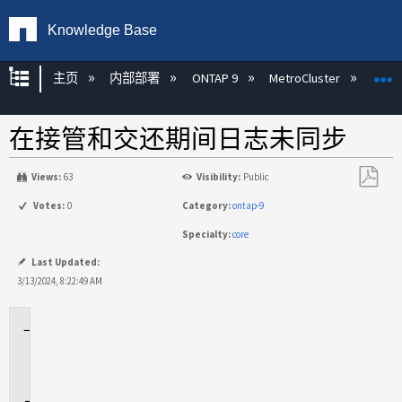
Knowledge Base
扩展/隐缩全局层次
主页
内部部署
ONTAP 9
MetroCluster
M
在接管和交还期间日志未同步
Views:
63
Visibility:
Public
另
Votes:
0
Category:
ontap-9
存
Specialty:
core
为
PDF
Last Updated:
3/13/2024, 8:22:49 AM
适
用
场
景