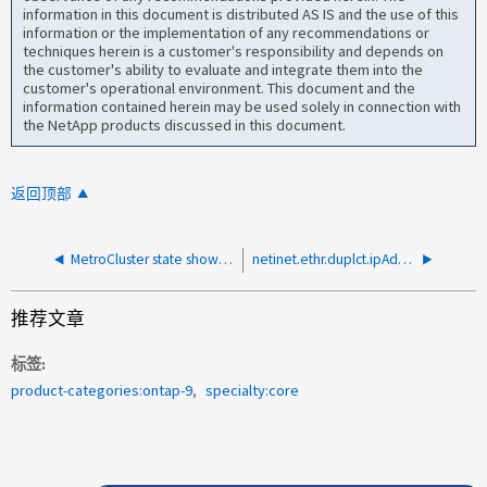
information in this document is distributed AS IS and the use of this
information or the implementation of any recommendations or
techniques herein is a customer's responsibility and depends on
the customer's ability to evaluate and integrate them into the
customer's operational environment. This document and the
information contained herein may be used solely in connection with
the NetApp products discussed in this document.
返回顶部
MetroCluster state show configure-error
netinet.ethr.duplct.ipAdrr: IP 地址重复
推荐文章
标签
product-categories:ontap-9
specialty:core