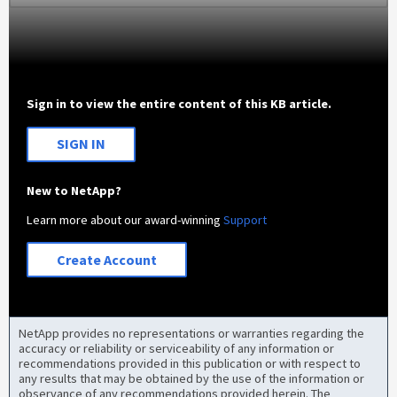
Sign in to view the entire content of this KB article.
SIGN IN
New to NetApp?
Learn more about our award-winning
Support
Create Account
NetApp provides no representations or warranties regarding the
accuracy or reliability or serviceability of any information or
recommendations provided in this publication or with respect to
any results that may be obtained by the use of the information or
observance of any recommendations provided herein. The