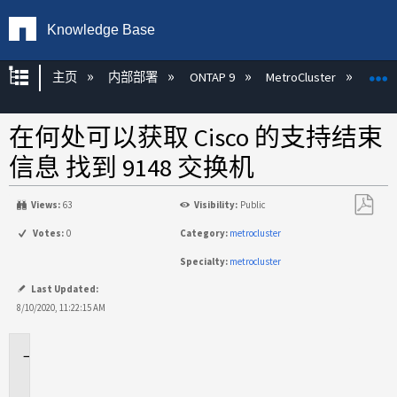
Knowledge Base
扩展/隐缩全局层次
主页
内部部署
ONTAP 9
MetroCluster
M
在何处可以获取 Cisco 的支持结束
信息 找到 9148 交换机
Views:
63
Visibility:
Public
另
Votes:
0
Category:
metrocluster
存
Specialty:
metrocluster
为
PDF
Last Updated:
8/10/2020, 11:22:15 AM
适
用
于