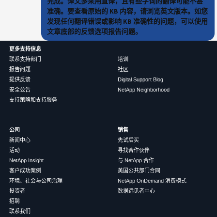
完成。译文多采用直译，且有些字词的翻译可能不甚
准确。要查看原始的 KB 内容，请浏览英文版本。如您
发现任何翻译错误或影响 KB 准确性的问题，可以使用
文章底部的反馈选项报告问题。
更多支持信息
联系支持部门
培训
报告问题
社区
提供反馈
Digital Support Blog
安全公告
NetApp Neighborhood
支持策略和支持服务
公司
销售
新闻中心
先试后买
活动
寻找合作伙伴
NetApp Insight
与 NetApp 合作
客户成功案例
美国公共部门合同
环境、社会与公司治理
NetApp OnDemand 消费模式
投资者
数据远见者中心
招聘
联系我们