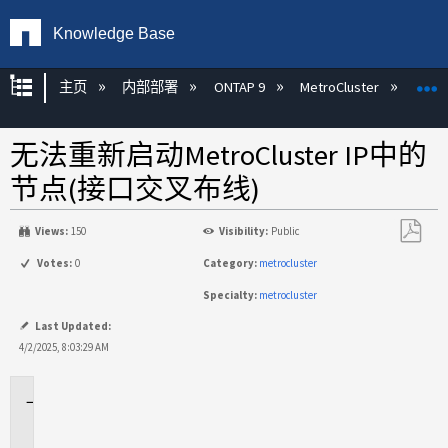
Knowledge Base
扩展/隐缩全局层次
主页
内部部署
ONTAP 9
MetroCluster
M
无法重新启动MetroCluster IP中的
节点(接口交叉布线)
Views:
150
Visibility:
Public
另
Votes:
0
Category:
metrocluster
存
Specialty:
metrocluster
为
PDF
Last Updated:
4/2/2025, 8:03:29 AM
适
用
场