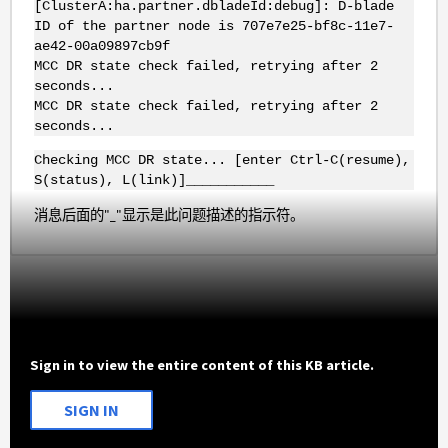
[ClusterA:ha.partner.dbladeId:debug]: D-blade
ID of the partner node is 707e7e25-bf8c-11e7-
ae42-00a09897cb9f
MCC DR state check failed, retrying after 2
seconds...
MCC DR state check failed, retrying after 2
seconds...
Checking MCC DR state... [enter Ctrl-C(resume),
S(status), L(link)]___________
消息后面的"_"显示是此问题描述的指示符。
Sign in to view the entire content of this KB article.
SIGN IN