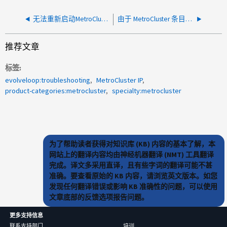
无法重新启动MetroCluster IP中的节点(启动顺序)
由于 MetroCluster 条目过时，无法从群集中删除节点
推荐文章
标签
evolveloop:troubleshooting
MetroCluster IP
product-categories:metrocluster
specialty:metrocluster
为了帮助读者获得对知识库 (KB) 内容的基本了解，本
网站上的翻译内容均由神经机器翻译 (NMT) 工具翻译
完成。译文多采用直译，且有些字词的翻译可能不甚
准确。要查看原始的 KB 内容，请浏览英文版本。如您
发现任何翻译错误或影响 KB 准确性的问题，可以使用
文章底部的反馈选项报告问题。
更多支持信息
联系支持部门
培训