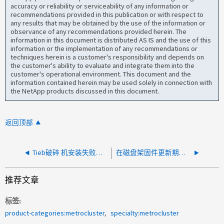
accuracy or reliability or serviceability of any information or
recommendations provided in this publication or with respect to
any results that may be obtained by the use of the information or
observance of any recommendations provided herein. The
information in this document is distributed AS IS and the use of this
information or the implementation of any recommendations or
techniques herein is a customer's responsibility and depends on
the customer's ability to evaluate and integrate them into the
customer's operational environment. This document and the
information contained herein may be used solely in connection with
the NetApp products discussed in this document.
返回顶部
Tieb破碎 机安装失败：java.lang.UnsisdifiedLinkError
在磁盘架固件更新期间发生瞬态 scsi.cmd.selectionTimeout 错误
推荐文章
标签
product-categories:metrocluster
specialty:metrocluster