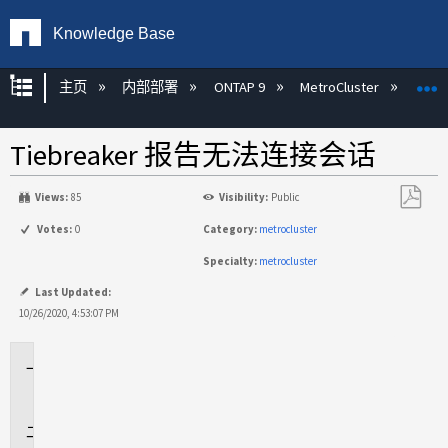
Knowledge Base
扩展/隐缩全局层次
主页
内部部署
ONTAP 9
MetroCluster
M
Tiebreaker 报告无法连接会话
Views:
85
Visibility:
Public
另
Votes:
0
Category:
metrocluster
存
Specialty:
metrocluster
为
PDF
Last Updated:
10/26/2020, 4:53:07 PM
适
用
于
问