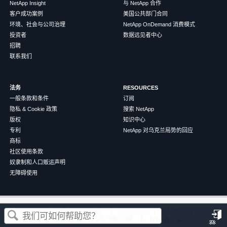
NetApp Insight
与 NetApp 合作
客户成功案例
美国公共部门合同
环境、社会与公司治理
NetApp OnDemand 消费模式
投资者
数据远见者中心
招聘
联系我们
法务
RESOURCES
一般条款和条件
订阅
隐私 & Cookie 政策
搜索 NetApp
版权
知识中心
专利
NetApp 对乌克兰局势的回应
商标
社区使用条款
奴隶制和人口贩运声明
无障碍使用
这篇文章对您有帮助吗？
©
2026
NetApp
中文（简体）
条款和条件
隐私政策
Cookie 政策
Cookie 设置
登