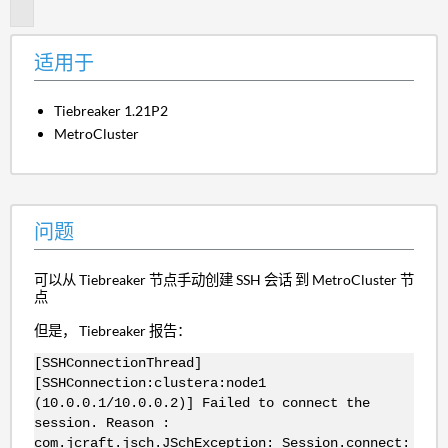
题
适用于
Tiebreaker 1.21P2
MetroCluster
问题
可以从 Tiebreaker 节点手动创建 SSH 会话 到 MetroCluster 节
点
但是， Tiebreaker 报告：
[SSHConnectionThread]
[SSHConnection:clustera:node1
(10.0.0.1/10.0.0.2)] Failed to connect the
session. Reason :
com.jcraft.jsch.JSchException: Session.connect: