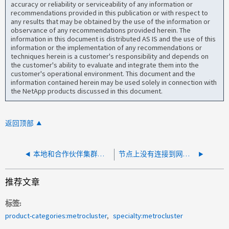
accuracy or reliability or serviceability of any information or
recommendations provided in this publication or with respect to
any results that may be obtained by the use of the information or
observance of any recommendations provided herein. The
information in this document is distributed AS IS and the use of this
information or the implementation of any recommendations or
techniques herein is a customer's responsibility and depends on
the customer's ability to evaluate and integrate them into the
customer's operational environment. This document and the
information contained herein may be used solely in connection with
the NetApp products discussed in this document.
返回顶部
本地和合作伙伴集群没有相同的SVM-KEK列表
节点上没有连接到网络结构的端口
推荐文章
标签
product-categories:metrocluster
specialty:metrocluster