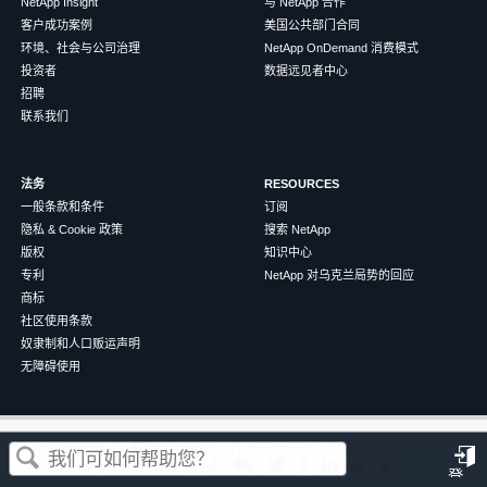
NetApp Insight
与 NetApp 合作
客户成功案例
美国公共部门合同
环境、社会与公司治理
NetApp OnDemand 消费模式
投资者
数据远见者中心
招聘
联系我们
法务
RESOURCES
一般条款和条件
订阅
隐私 & Cookie 政策
搜索 NetApp
版权
知识中心
专利
NetApp 对乌克兰局势的回应
商标
社区使用条款
奴隶制和人口贩运声明
无障碍使用
这篇文章对您有帮助吗？
©
2026
NetApp
中文（简体）
条款和条件
隐私政策
Cookie 政策
Cookie 设置
登