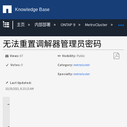
Knowledge Base
扩展/隐缩全局层次
主页
内部部署
ONTAP 9
MetroCluster
M
无法重置调解器管理员密码
Views:
87
Visibility:
Public
另
Votes:
0
Category:
metrocluster
存
Specialty:
metrocluster
为
PDF
Last Updated:
10/29/2021, 8:25:15 AM
适
用
场
景