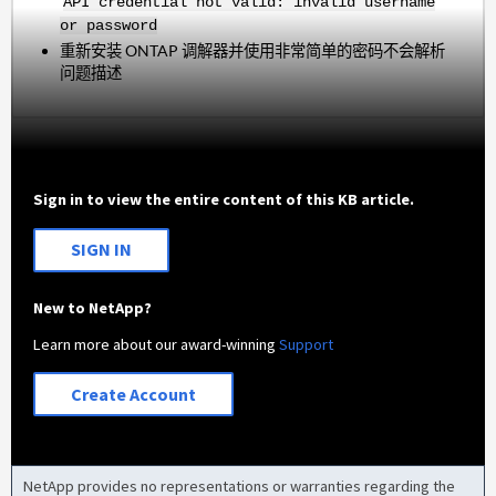
API credential not valid: invalid username
or password
重新安装 ONTAP 调解器并使用非常简单的密码不会解析
问题描述
Sign in to view the entire content of this KB article.
SIGN IN
New to NetApp?
Learn more about our award-winning
Support
Create Account
NetApp provides no representations or warranties regarding the