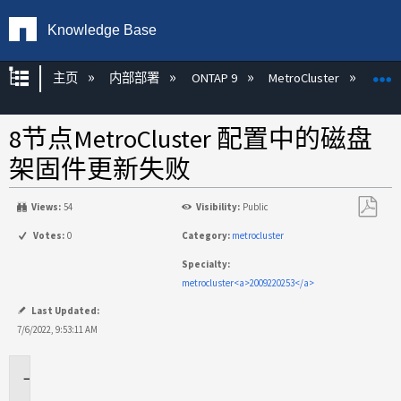
Knowledge Base
扩展/隐缩全局层次
主页
内部部署
ONTAP 9
MetroCluster
M
8节点MetroCluster 配置中的磁盘
架固件更新失败
Views:
54
Visibility:
Public
另
Votes:
0
Category:
metrocluster
存
Specialty:
为
metrocluster<a>2009220253</a>
PDF
Last Updated:
7/6/2022, 9:53:11 AM
适
用