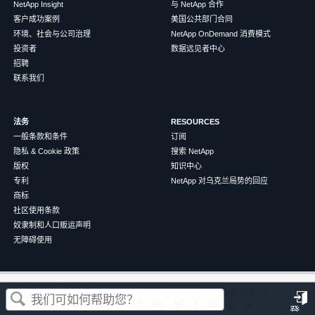
NetApp Insight
与 NetApp 合作
客户成功案例
美国公共部门合同
环境、社会与公司治理
NetApp OnDemand 消费模式
投资者
数据远见者中心
招聘
联系我们
法务
RESOURCES
一般条款和条件
订阅
隐私 & Cookie 政策
搜索 NetApp
版权
知识中心
专利
NetApp 对乌克兰局势的回应
商标
社区使用条款
奴隶制和人口贩运声明
无障碍使用
这篇文章对您有帮助吗？
©
2026
NetApp
中文（简体）
条款和条件
隐私政策
Cookie 政策
Cookie 设置
登