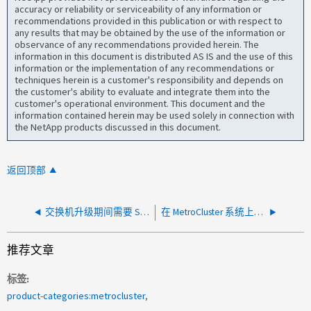
accuracy or reliability or serviceability of any information or
recommendations provided in this publication or with respect to
any results that may be obtained by the use of the information or
observance of any recommendations provided herein. The
information in this document is distributed AS IS and the use of this
information or the implementation of any recommendations or
techniques herein is a customer's responsibility and depends on
the customer's ability to evaluate and integrate them into the
customer's operational environment. This document and the
information contained herein may be used solely in connection with
the NetApp products discussed in this document.
返回顶部
交换机升级期间需要 SharedAndDedicatedSwitchToHA_Alert
在 MetroCluster 系统上架子固件更新失败
推荐文章
标签
product-categories:metrocluster