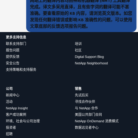
网站上的翻译内容均由神经机器翻译 (NMT) 工具翻译
完成。译文多采用直译，且有些字词的翻译可能不甚
准确。要查看原始的 KB 内容，请浏览英文版本。如您
发现任何翻译错误或影响 KB 准确性的问题，可以使用
文章底部的反馈选项报告问题。
更多支持信息
联系支持部门
培训
报告问题
社区
提供反馈
Digital Support Blog
安全公告
NetApp Neighborhood
支持策略和支持服务
公司
销售
新闻中心
先试后买
活动
寻找合作伙伴
NetApp Insight
与 NetApp 合作
客户成功案例
美国公共部门合同
环境、社会与公司治理
NetApp OnDemand 消费模式
投资者
数据远见者中心
招聘