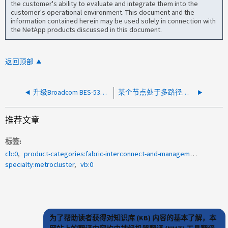
the customer's ability to evaluate and integrate them into the
customer's operational environment. This document and the
information contained herein may be used solely in connection with
the NetApp products discussed in this document.
返回顶部
升级Broadcom BES-53248交换机后、2个ISL中的一个发生故障
某个节点处于多路径状态
推荐文章
标签
cb:0
product-categories:fabric-interconnect-and-management-switches
specialty:metrocluster
vb:0
为了帮助读者获得对知识库 (KB) 内容的基本了解，本