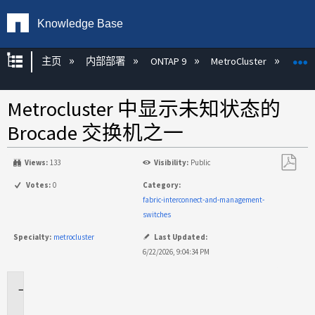
Knowledge Base
扩展/隐缩全局层次
主页
内部部署
ONTAP 9
MetroCluster
M
Metrocluster 中显示未知状态的
Brocade 交换机之一
Views:
133
Visibility:
Public
另
Votes:
0
Category:
存
fabric-interconnect-and-management-
为
switches
PDF
Specialty:
metrocluster
Last Updated:
6/22/2026, 9:04:34 PM
适
用